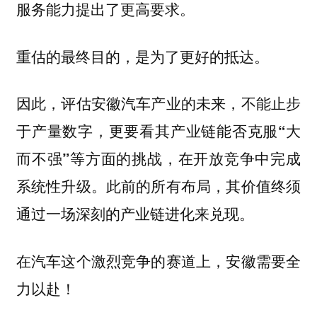
服务能力提出了更高要求。
重估的最终目的，是为了更好的抵达。
因此，评估安徽汽车产业的未来，不能止步
于产量数字，更要看其产业链能否克服“大
而不强”等方面的挑战，在开放竞争中完成
系统性升级。此前的所有布局，其价值终须
通过一场深刻的产业链进化来兑现。
在汽车这个激烈竞争的赛道上，安徽需要全
力以赴！