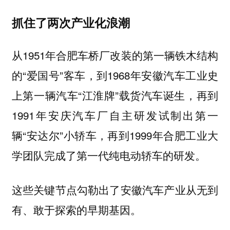
抓住了两次产业化浪潮
从1951年合肥车桥厂改装的第一辆铁木结构
的“爱国号”客车，到1968年安徽汽车工业史
上第一辆汽车“江淮牌”载货汽车诞生，再到
1991年安庆汽车厂自主研发试制出第一
辆“安达尔”小轿车，再到1999年合肥工业大
学团队完成了第一代纯电动轿车的研发。
这些关键节点勾勒出了安徽汽车产业从无到
有、敢于探索的早期基因。