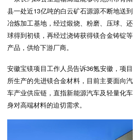
县一处近13亿吨的白云矿石源源不断地送到
冶炼加工基地，经过煅烧、粉磨、压球、还
球得到初镁，再经过浇铸获得镁合金铸锭等
产品，供给下游厂商。
安徽宝镁项目工作人员告诉36氪安徽，项目
所生产的先进镁合金材料，目前主要面向汽
车产业供应链，直指新能源汽车及轻量化车
身对高端材料的迫切需求。