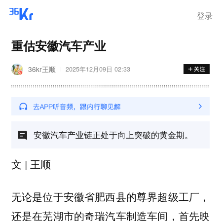
登录
重估安徽汽车产业
36kr王顺
2025年12月09日 02:33
安徽汽车产业链正处于向上突破的黄金期。
文 | 王顺
无论是位于安徽省肥西县的尊界超级工厂，
还是在芜湖市的奇瑞汽车制造车间，首先映