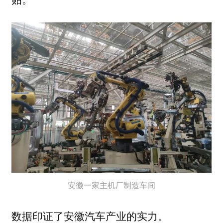
安徽一家主机厂制造车间
数据印证了安徽汽车产业的实力。