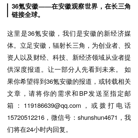
36氪安徽——在安徽观察世界，在长三角
链接全球。
这里是36氪安徽，我们是安徽的新经济媒
体。立足安徽，辐射长三角，为创业者、投
资人以及财经、科技、新经济领域从业者提
供深度报道。让一部分人先看到未来。 如
果你希望得到36氪安徽的报道，或转载相关
文章，请将你的需求和BP发送至指定邮
箱：119186639@qq.com，或拨打电话
15720512216，微信号：shunshun4671，我
们将在24小时内回复。