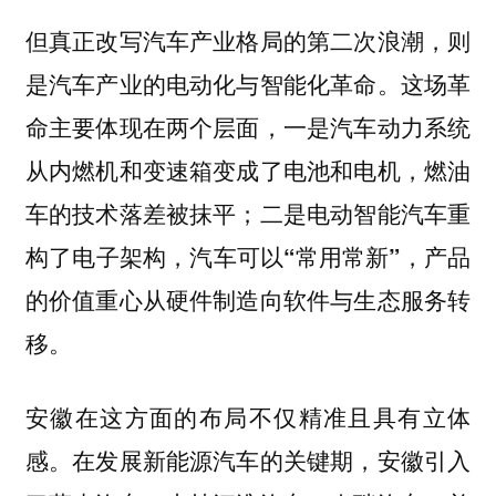
但真正改写汽车产业格局的第二次浪潮，则
是汽车产业的电动化与智能化革命。这场革
命主要体现在两个层面，一是汽车动力系统
从内燃机和变速箱变成了电池和电机，燃油
车的技术落差被抹平；二是电动智能汽车重
构了电子架构，汽车可以“常用常新”，产品
的价值重心从硬件制造向软件与生态服务转
移。
安徽在这方面的布局不仅精准且具有立体
感。在发展新能源汽车的关键期，安徽引入