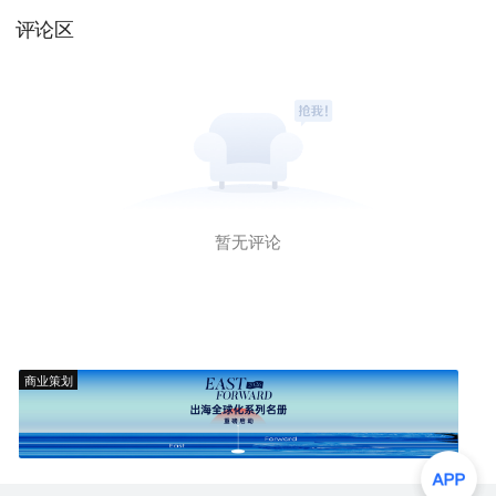
评论区
暂无评论
商业策划