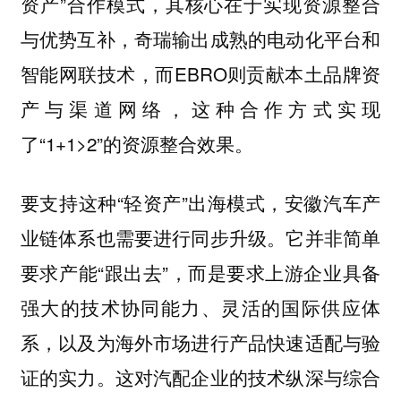
资产”合作模式，其核心在于实现资源整合
与优势互补，奇瑞输出成熟的电动化平台和
智能网联技术，而EBRO则贡献本土品牌资
产与渠道网络，这种合作方式实现
了“1+1>2”的资源整合效果。
要支持这种“轻资产”出海模式，安徽汽车产
业链体系也需要进行同步升级。它并非简单
要求产能“跟出去”，而是要求上游企业具备
强大的技术协同能力、灵活的国际供应体
系，以及为海外市场进行产品快速适配与验
证的实力。这对汽配企业的技术纵深与综合