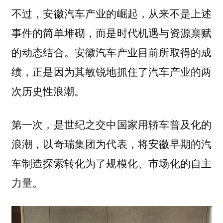
不过，安徽汽车产业的崛起，从来不是上述
事件的简单堆砌，而是时代机遇与资源禀赋
的动态结合。安徽汽车产业目前所取得的成
绩，正是因为其敏锐地抓住了汽车产业的两
次历史性浪潮。
第一次，是世纪之交中国家用轿车普及化的
浪潮，以奇瑞集团为代表，将安徽早期的汽
车制造探索转化为了规模化、市场化的自主
力量。