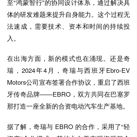
至“鸿蒙智行”的协同设计体系，通过解决具
体的研发难题来提升自身能力。这个过程无
法速成，需要技术、资本和时间的持续投
入。
在出海方面，新的模式也在涌现。还是奇
瑞，2024年4月，奇瑞与西班牙Ebro-EV
Motors公司宣布签署合作协议，重启了西班
牙传奇品牌——EBRO，双方共同在巴塞罗
那打造一座全新的合资电动汽车生产基地。
据了解，奇瑞与 EBRO 的合作，采用了“轻