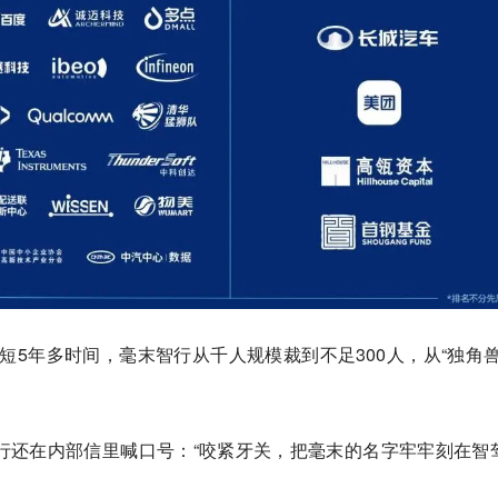
，短短5年多时间，毫末智行从千人规模裁到不足300人，从“独角兽
行还在内部信里喊口号：“咬紧牙关，把毫末的名字牢牢刻在智