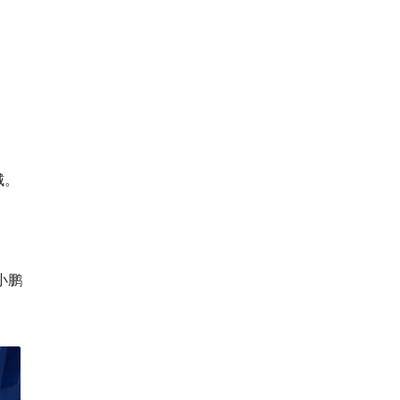
城。
小鹏