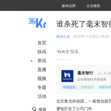
36氪Auto
数字时氪
企业号
未来消费
智能涌现
未来城市
启动Power on
媒体品牌
企业服务
企服点评
36氪出海
36氪研究院
潮生TIDE
36氪企服点评
36Kr研究院
36氪财经
职场bonus
36碳
后浪研究所
36Kr创新咨询
暗涌Waves
硬氪
氪睿研究院
谁杀死了毫末智
电动公会
·
2025年11月25日 09:42
首页
快讯
“独角兽”陨落。
资讯
直播
最新
推荐
A+轮
毫末智行
创投
财经
视频
自动驾驶技术研发商
汽车
AI
专题
36氪报道
汽车出行
高新技术
科技
项目推荐
活动
专精特新
安徽
北京奥北科技园，一家曾估值百
通知拦在了公司门外。
搜索