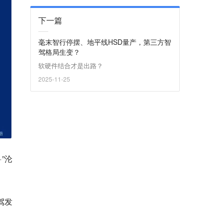
下一篇
毫末智行停摆、地平线HSD量产，第三方智
驾格局生变？
软硬件结合才是出路？
2025-11-25
”沦
驾发