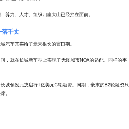
据、算力、人才、组织四座大山已经挡在面前。
一落千丈
长城汽车其实给了毫末很长的窗口期。
月时间，就在长城新车型上实现了无图城市NOA的适配。同样的事
月，长城领投元戎启行1亿美元C轮融资。同期，毫末的B2轮融资只
缺席。