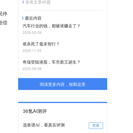
发表文章
45
篇
员停
最近内容
赔偿
汽车行业的钱，都被谁赚走了？
2026-02-09
谁杀死了毫末智行？
2025-11-25
奇瑞登陆港股，车市新王诞生？
2025-09-08
阅读更多内容，狠戳这里
36氪AI测评
选靠谱AI，看真实评测
查看