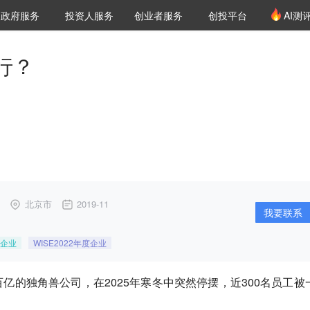
创投发布
项目推荐
核心服务
LP源计划
政府服务
投资人服务
创业者服务
创投平台
AI测
36氪Pro
VClub
VClub投资机构库
创投氪堂
城市之窗
投资机构职位推介
企业入驻
投资人认证
行？
北京市
2019-11
我要联系
企业
WISE2022年度企业
亿的独角兽公司，在2025年寒冬中突然停摆，近300名员工被