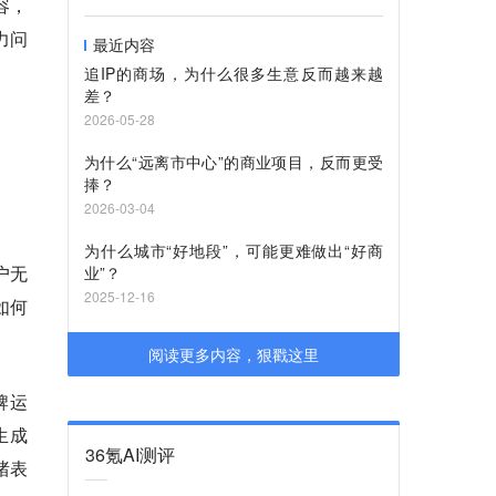
容，
力问
最近内容
追IP的商场，为什么很多生意反而越来越
差？
2026-05-28
为什么“远离市中心”的商业项目，反而更受
捧？
2026-03-04
为什么城市“好地段”，可能更难做出“好商
户无
业”？
2025-12-16
如何
阅读更多内容，狠戳这里
牌运
生成
36氪AI测评
绪表