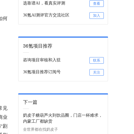
选靠谱AI，看真实评测
查看
36氪AI测评官方交流社区
加入
如何
36氪项目推荐
咨询项目审核和入驻
联系
36氪项目推荐订阅号
关注
下一篇
常见
奶皮子糖葫芦火到饮品圈，门店一杯难求，
商业
内蒙工厂都缺货
“剧
全世界都在找奶皮子