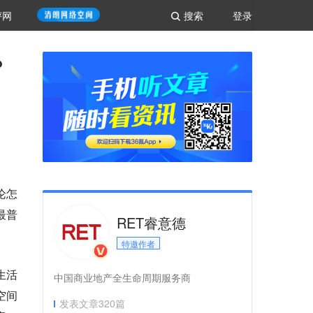
评网
搜索
登录
？
论怎
最普
RET睿意德
特邀作者
生活
中国商业地产全生命周期服务商
空间
发表文章
320
篇