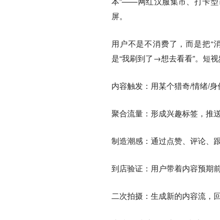
本”——网红汉服集市、打卡
屏。
用户不是不消费了，而是把“消
是“我刷到了→想去看看”。短
内容触发：
用某个猎奇/情绪/
聚合流量：
形成兴趣标签，推
制造潮感：
通过点赞、评论、跟
到店验证：
用户带着内容预期
二次拍摄：
生成新的内容流，