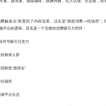
型市集、露营展、猫猫咖啡、跳舞阿姨、百人试妆、失恋展，轮
费触发点”前置到了内容流里。过去是“我想消费→找场所”；
视频平台的逻辑，其实是一个完整的消费吸引力闭环：
身份符号吸引注意力
送给精准人群
拍制造“值得去”
前往场所
回灌平台生态