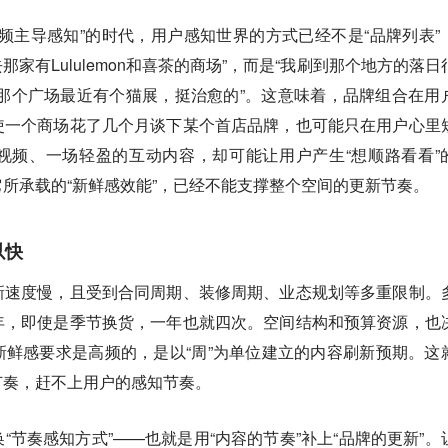
频主导感知”的时代，用户感知世界的方式已经不是“品牌列表”
那家有Lululemon和喜茶的商场”，而是“我刷到那个地方的落日
”“那个广场最近有个猫展，挺治愈的”。这意味着，品牌组合在用
使一个商场花了几个月谈下某个首店品牌，也可能只在用户心里
视频、一场轻盈的互动内容，却可能让用户产生“想顺路看看”
所承载的“新鲜感效能”，已经不能支撑整个空间的更新节奏。
以快
新速度慢，且受到合同周期、装修周期、业态规划等多重限制。
年，即使是季节换货，一年也就四次。空间结构和预算资源，也
鲜感要求是高频的，是以“周”为单位建立的内容刷新预期。这
节奏，赶不上用户的感知节奏。
“节奏感知方式”——也就是用“内容的节奏”补上“品牌的更新”。