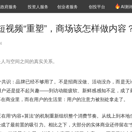
创投发布
项目推荐
核心服务
LP源计划
政府服务
投资人服务
创业者服务
创投平台
AI测
36氪Pro
VClub
VClub投资机构库
创投氪堂
城市之窗
投资机构职位推介
企业入驻
投资人认证
短视频“重塑”，商场该怎样做内容
4
是人与空间之间的真实关系。
个共识：品牌已经不够用了。不是招商没做、活动没办，而是无
用户还是提不起兴趣——到访动能疲软、新鲜感感知不足，成了
不在商业里，而在用户的生活里：用户的注意力被别处拿走了。
在用“内容+算法”的机制重新组织整个消费节奏。从线上到本地
成了最前置的吸引力。相比之下，大部分的实体商业还停留在“