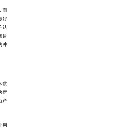
，而
很好
户认
短暂
的冲
多数
决定
就产
让用