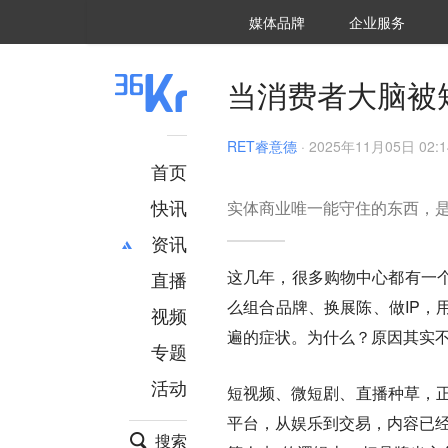
36氪Auto
数字时氪
企业号
未来消费
智能涌现
未来城市
启动Power on
媒体品牌
企业服务
企服点评
36氪出海
36氪研究院
潮生TIDE
36氪企服点评
36Kr研究院
36氪财经
职场bonus
36碳
后浪研究所
36Kr创新咨询
暗涌Waves
硬氪
氪睿研究院
当消费者大脑被
RET睿意德
·
2025年11月05日 02:1
首页
快讯
实体商业唯一能守住的东西，
资讯
这几年，很多购物中心都有一
直播
最新
推荐
么组合品牌、换展陈、做IP，
创投
财经
视频
汽车
AI
遍的症状。为什么？原因其实
专题
科技
项目推荐
活动
专精特新
安徽
短视频、微短剧、直播种草，正
平台，从娱乐到交易，内容已经
搜索