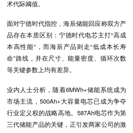
术代际阈值。
面对宁德时代指控，海辰储能回应称双方产
品存在本质区别：宁德时代电芯主打“高成
本高性能”，而海辰产品则走“低成本长寿
命”路线，并在尺寸、能量密度、循环次数
等关键参数上均有差异。
业内人士分析，随着6MWh+储能系统成为
市场主流，500Ah+大容量电芯已成为争夺
行业定义权的战略高地。587Ah电芯作为第
三代储能产品的关键，正引发两家公司的激