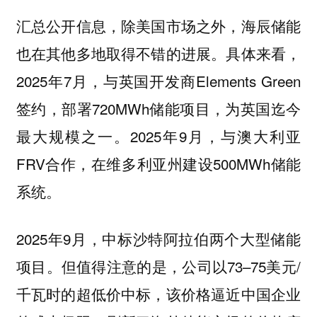
汇总公开信息，除美国市场之外，海辰储能
也在其他多地取得不错的进展。具体来看，
2025年7月，与英国开发商Elements Green
签约，部署720MWh储能项目，为英国迄今
最大规模之一。2025年9月，与澳大利亚
FRV合作，在维多利亚州建设500MWh储能
系统。
2025年9月，中标沙特阿拉伯两个大型储能
项目。但值得注意的是，公司以73–75美元/
千瓦时的超低价中标，该价格逼近中国企业