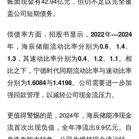
账面现金有42.94亿元，但仍不足以完全覆
盖公司短期债务。
偿债率方面，招股书显示，2022年—2024
年，海辰储能流动比率分别为0.6、1.4、
1.3，其速动比率分别为0.4、1.2、1.1。相
比之下，宁德时代同期流动比率与速动比率
分别为1.6084与1.4198。公司需要进一步加
强回款管理，以减轻公司现金流压力。
更值得警惕的是，2024年，海辰储能净现金
流首次出现负值，全年净流出9.9亿元。自