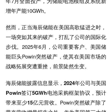
年7月全面投产，为储能电池模组及系统新
增年产能10GWh。
然而，正当海辰储能在美国高歌猛进之时，
一场突如其来的破产，打乱了公司的国际化
步伐。2025年6月，公司重要客户、美国储
能巨头Powin突然破产，使其在美国市场的
战略拓展突遭重挫，前景陡然生变。
海辰储能披露信息显示，2024年公司与美国
Powin签订5GWh电池采购框架协议，预计
Powin突然破产除了
带来至少15亿元营收。
带来营收增量损失之外，作为美国第三大储