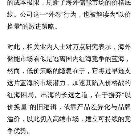
的成本极限，刷新了海外储能市场的价格底
线。公司这一“外卷”行为，也被解读为“以价
换量”的激进策略。
对此，相关业内人士对万点研究表示，海外
储能市场看似是逃离国内红海竞争的蓝海，
然而，低价策略的隐患在于，它将过早透支
这片蓝海的市场潜力，加速其陷入价格战的
红海困局。出海的长远之道，在于摒弃“以
价换量”的旧逻辑，依靠产品差异化与品牌
溢价，以此切入高端市场，建立可持续的竞
争优势。