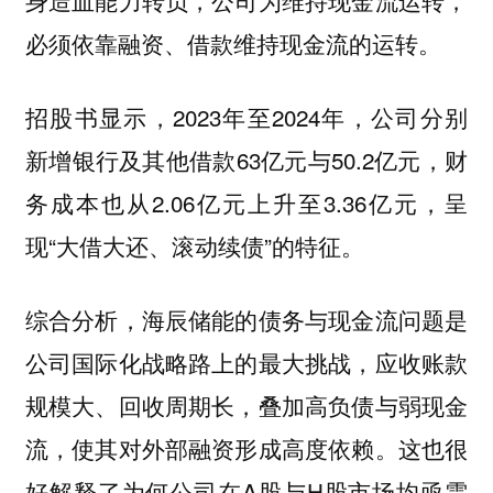
身造血能力转负，公司为维持现金流运转，
必须依靠融资、借款维持现金流的运转。
招股书显示，2023年至2024年，公司分别
新增银行及其他借款63亿元与50.2亿元，财
务成本也从2.06亿元上升至3.36亿元，呈
现“大借大还、滚动续债”的特征。
综合分析，海辰储能的债务与现金流问题是
公司国际化战略路上的最大挑战，应收账款
规模大、回收周期长，叠加高负债与弱现金
流，使其对外部融资形成高度依赖。这也很
好解释了为何公司在A股与H股市场均亟需