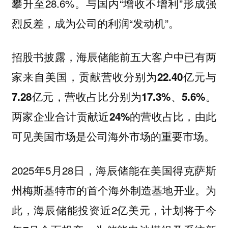
攀升至28.6%。与国内“增收不增利”形成强
烈反差，成为公司的利润“发动机”。
招股书披露，海辰储能前五大客户中已有两
家来自美国，贡献营收分别为22.40亿元与
7.28亿元，营收占比分别为17.3%、5.6%。
两家企业合计贡献近24%的营收占比，由此
可见美国市场是公司海外市场的重要市场。
2025年5月28日，海辰储能在美国得克萨斯
州梅斯基特市的首个海外制造基地开业。为
此，海辰储能投资近2亿美元，计划将于今