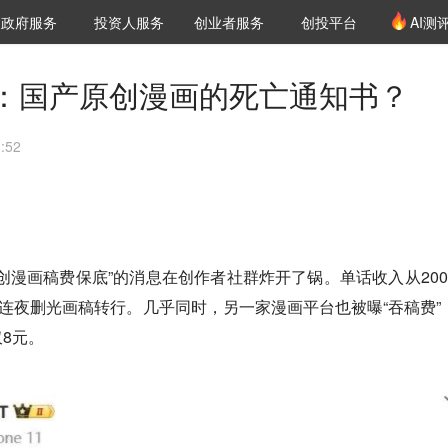
创投发布
项目推荐
核心服务
LP源计划
政府服务
投资人服务
创业者服务
创投平台
AI测
36氪Pro
VClub
VClub投资机构库
创投氪堂
城市之窗
投资机构职位推介
企业入驻
投资人认证
：国产原创漫画的死亡通知书？
:52
创漫画稿费保底”的消息在创作者社群炸开了锅。单话收入从200
者连夜删光画稿转行。几乎同时，另一家漫画平台也被曝“吞稿费”
8元。