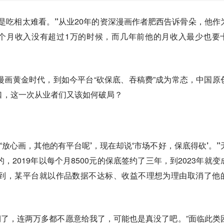
是吃相太难看。”
从业20年的资深漫画作者肥西告诉骨朵，他作
个月收入没有超过1万的时候，而几年前他的月收入最少也要
创漫画黄金时代，到如今平台“砍保底、吞稿费”成为常态，中国原
口，这一次从业者们又该如何破局？
说‘放心画，其他的有平台呢’，现在却说‘市场不好，保底得砍’。”
的，2019年以每个月8500元的保底签约了三年，到2023年就变
没到，某平台就以作品数据不达标、收益不理想为理由取消了他
期了，连两万多都不愿意给我了，可能也是真没了吧。”面临此类