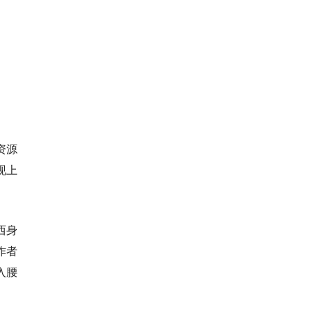
资源
现上
西身
作者
入腰