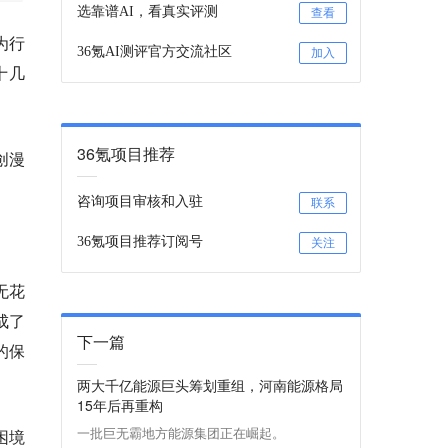
选靠谱AI，看真实评测
查看
为行
36氪AI测评官方交流社区
加入
十几
36氪项目推荐
创漫
咨询项目审核和入驻
联系
36氪项目推荐订阅号
关注
无花
成了
下一篇
的保
两大千亿能源巨头筹划重组，河南能源格局
15年后再重构
一批巨无霸地方能源集团正在崛起。
困境