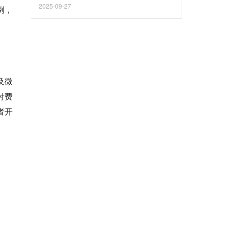
2025-09-27
例，
及微
付费
者开