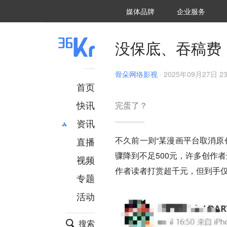
36氪Auto
数字时氪
企业号
未来消费
智能涌现
未来城市
启动Power on
媒体品牌
企业服务
企服点评
36氪出海
36氪研究院
潮生TIDE
36氪企服点评
36Kr研究院
36氪财经
职场bonus
36碳
后浪研究所
36Kr创新咨询
暗涌Waves
硬氪
氪睿研究院
没保底、吞稿费
骨朵网络影视
·
2025年09月27日 23
首页
快讯
完蛋了？
资讯
不久前一则“某漫画平台取消原
直播
最新
推荐
骤降到不足500元，许多创作
创投
财经
视频
汽车
AI
作者读者打赏超千元，但到手仅
专题
科技
项目推荐
活动
专精特新
安徽
搜索