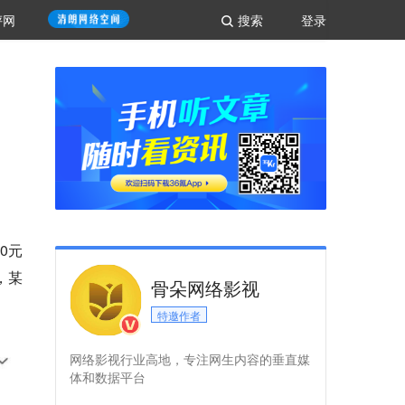
评网
搜索
登录
0元
，某
骨朵网络影视
特邀作者
网络影视行业高地，专注网生内容的垂直媒
体和数据平台