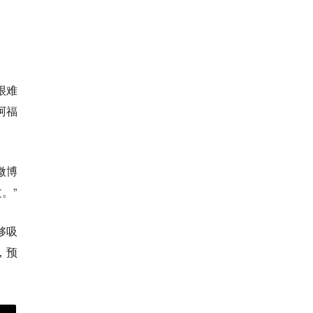
很难
阿福
微博
。”
够吸
，预