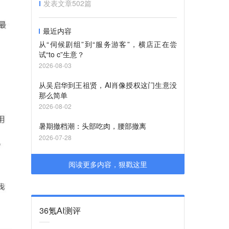
发表文章
502
篇
最近内容
从“伺候剧组”到“服务游客”，横店正在尝
试“to c”生意？
2026-08-03
从吴启华到王祖贤，AI肖像授权这门生意没
那么简单
2026-08-02
暑期撤档潮：头部吃肉，腰部撤离
2026-07-28
阅读更多内容，狠戳这里
36氪AI测评