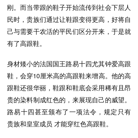
刚。而当带跟的鞋子开始流传到社会下层人
民时，
贵族们通过让鞋跟变得更高，好将自
，于是就
己与需要干农活的平民们区分开来
有了高跟鞋。
身材矮小的法国国王路易十四尤其钟爱高跟
，会穿10厘米高的高跟鞋来增高。他的高
鞋
跟鞋还很华丽，鞋跟和鞋底会采用稀有且昂
贵的染料制成红色的，来展现自己的威望。
路易十四甚至颁布了一项法令，规定只有
贵族和皇室成员 才能穿红色高跟鞋。