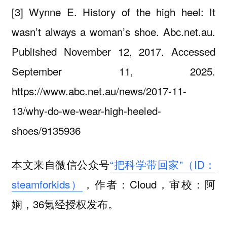
[3] Wynne E. History of the high heel: It
wasn’t always a woman’s shoe. Abc.net.au.
Published November 12, 2017. Accessed
September 11, 2025.
https://www.abc.net.au/news/2017-11-
13/why-do-we-wear-high-heeled-
shoes/9135936
‌本文来自微信公众号
“把科学带回家”（ID：
steamforkids）
，作者：Cloud，审校：阿
娴，36氪经授权发布。