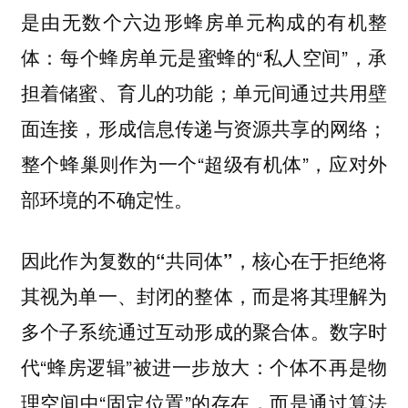
是由无数个六边形蜂房单元构成的有机整
体：每个蜂房单元是蜜蜂的“私人空间”，承
担着储蜜、育儿的功能；单元间通过共用壁
面连接，形成信息传递与资源共享的网络；
整个蜂巢则作为一个“超级有机体”，应对外
部环境的不确定性。
因此作为复数的“共同体”，核心在于拒绝将
其视为单一、封闭的整体，而是将其理解为
数字时
多个子系统通过互动形成的聚合体。
代“蜂房逻辑”被进一步放大：个体不再是物
理空间中“固定位置”的存在，而是通过算法