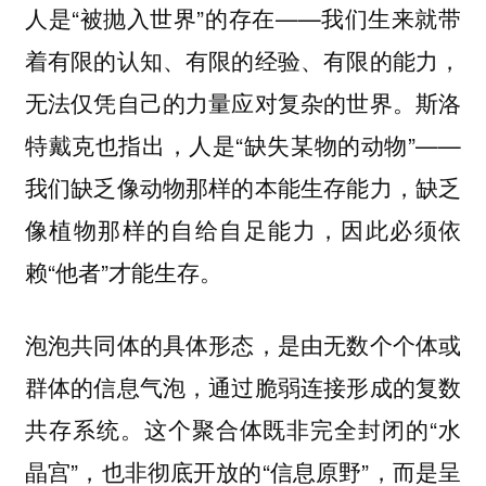
人是“被抛入世界”的存在——我们生来就带
着有限的认知、有限的经验、有限的能力，
无法仅凭自己的力量应对复杂的世界。斯洛
特戴克也指出，人是“缺失某物的动物”——
我们缺乏像动物那样的本能生存能力，缺乏
像植物那样的自给自足能力，因此必须依
赖“他者”才能生存。
泡泡共同体的具体形态，是由无数个个体或
群体的信息气泡，通过脆弱连接形成的复数
共存系统。这个聚合体既非完全封闭的“水
晶宫”，也非彻底开放的“信息原野”，而是呈