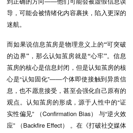
到正确的方向——他们可能会被虚假信息误
导，可能会被情绪化内容裹挟，陷入更深的
迷航。
而如果说信息茧房是物理意义上的“可突破
信息
的边界”，那么认知茧房就是“心牢”。
茧房的核心是信息封闭，但是认知茧房的核
心是“认知固化”——个体即使接触到异质信
息，也不愿意接受，甚至会强化自己原有的
观点。认知茧房的形成，源于人性中的“证
实性偏见” （Confirmation Bias） 与“逆火效
应” （Backfire Effect） 。在《打破社交媒体