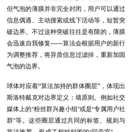
但气泡的薄膜并非完全封闭，用户可以通过
信息偶遇、主动搜索或线下活动等，短暂突
破边界。不过这种突破往往是有限的，薄膜
会迅速自我修复——算法会根据用户的新行
为调整推荐，将异质信息过滤掉，重新加固
气泡的边界。
体现出
球体对应着“算法加持的群体圈层”，
斯洛特戴克对边界定义：墙原则。例如社交
媒体上的“粉丝群兴趣小组”或是“专属用户社
群”等。这些圈层通过共同的标签、规则与
算法推荐，形成了相对封闭的“回音室”——