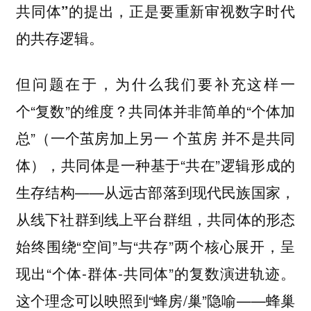
共同体”的提出，正是要重新审视数字时代
的共存逻辑。
但问题在于，为什么我们要补充这样一
个“复数”的维度？共同体并非简单的“个体加
总”（一个茧房加上另一 个茧房 并不是共同
体），共同体是一种基于“共在”逻辑形成的
生存结构——从远古部落到现代民族国家，
从线下社群到线上平台群组，共同体的形态
始终围绕“空间”与“共存”两个核心展开，呈
现出“个体-群体-共同体”的复数演进轨迹。
这个理念可以映照到“蜂房/巢”隐喻——蜂巢