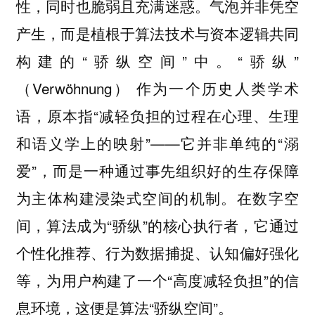
性，同时也脆弱且充满迷惑。气泡并非凭空
产生，而是植根于算法技术与资本逻辑共同
构建的“骄纵空间”中。“骄纵”
（Verwöhnung） 作为一个历史人类学术
语，原本指“减轻负担的过程在心理、生理
和语义学上的映射”——它并非单纯的“溺
爱”，而是一种通过事先组织好的生存保障
为主体构建浸染式空间的机制。在数字空
间，算法成为“骄纵”的核心执行者，它通过
个性化推荐、行为数据捕捉、认知偏好强化
等，为用户构建了一个“高度减轻负担”的信
息环境，这便是算法“骄纵空间”。