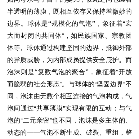
半透明的薄膜，既相互依存又保持着微妙的
边界。
，象征着“宏
球体是“规模化的气泡”
大而封闭的共同体”，如民族国家、宗教团
体等。球体通过构建坚固的边界，抵御外部
的异质威胁，为内部成员提供安全庇护。
而
，象征着“开放
泡沫则是“复数气泡的聚合”
而脆弱的社会形态”。与球体的“坚固边界”不
同，泡沫由无数个相互连接的气泡构成，气
泡间通过“共享薄膜”实现有限的互动；与气
泡的“二元亲密”也不同，泡沫是多主体的、
动态的——气泡不断生成、破裂、重组，整