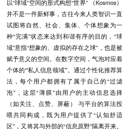
以“球域”空间的形式构想“世界” （Kosmos）
并不是一件新鲜事，古往今来人类智识一直
试图将自然、社会、集体、个体想象为一
种“完满”状态来达到和谐有序的目的，“球
域”意指“想象的、虚拟的存在之球”，也是被
赋予意义的空间。在数字空间，
气泡对应着
。通过个性化推荐算
个体的“私人信息领域”
法，每个用户都拥有了属于自己的“过滤
泡”，这层“薄膜”由用户的主动信息选择
（如关注、点赞、屏蔽） 与平台的算法投
喂共同构成，既为用户提供了“认知舒适
区”，又将其与外部的“信息原野”隔离开来。