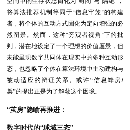
空间中的生存状态简化为“封闭”与“隔绝”，
将算法推荐机制等同于“信息牢笼”的构建
者，将个体的互动方式固化为定向增强的必
然图景。然而，这种“旁观者视角”下的批
判，潜在地设定了一个理想的价值愿景，但
未能呈现数字共同体在现实中的多种互动形
态，也忽略了个体在算法环境中主动建构与
被动适应的辩证关系。
或许“信息蜂房/
巢”的提出正是为了解蔽这个困境。
“茧房”隐喻再推进：
数字时代的“球域三态”