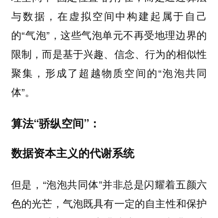
与数据，在虚拟空间中构建起属于自己
的“气泡”，这些气泡单元不再受地理边界的
限制，而是基于兴趣、信念、行为的相似性
聚集，形成了超越物质空间的“泡泡共同
体”。
算法“骄纵空间”：
数据资本主义的代谢系统
但是，“泡泡共同体”并非总是闪耀着五颜六
色的光芒，气泡既具有一定的自主性和保护