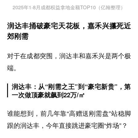
2025年1-8月成都权益拿地金额TOP10（亿翰整理）
润达丰捅破豪宅天花板，嘉禾兴攥死近
郊刚需
对于在成都突围，润达丰和嘉禾兴是两个极
端。
润达丰：从“刚需之王”到“豪宅新贵”，第
一次做顶豪就飙到22万/㎡
谁能想到，前几年靠“高赠送刚需盘”站稳脚
跟的润达丰，今年直接跳进豪宅圈“炸场”？