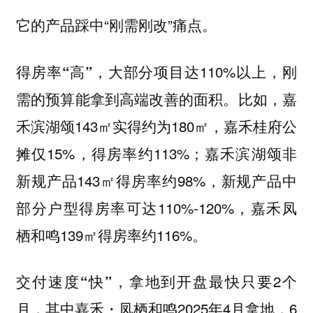
它的产品踩中“刚需刚改”痛点。
，大部分项目达110%以上，刚
得房率“高”
需的预算能拿到高端改善的面积。比如，嘉
禾滨湖颂143㎡实得约为180㎡，嘉禾桂府公
摊仅15%，得房率约113%；嘉禾滨湖颂非
新规产品143㎡得房率约98%，新规产品中
部分户型得房率可达110%-120%，嘉禾凤
栖和鸣139㎡得房率约116%。
，拿地到开盘最快只要2个
交付速度“快”
月，其中嘉禾・凤栖和鸣2025年4月拿地，6