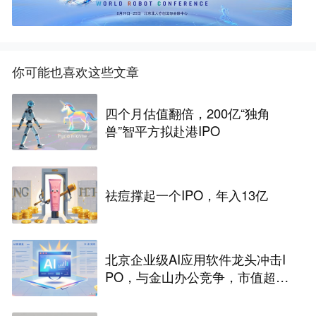
你可能也喜欢这些文章
四个月估值翻倍，200亿“独角
兽”智平方拟赴港IPO
祛痘撑起一个IPO，年入13亿
北京企业级AI应用软件龙头冲击I
PO，与金山办公竞争，市值超33
2亿