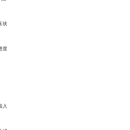
压状
进度
投入