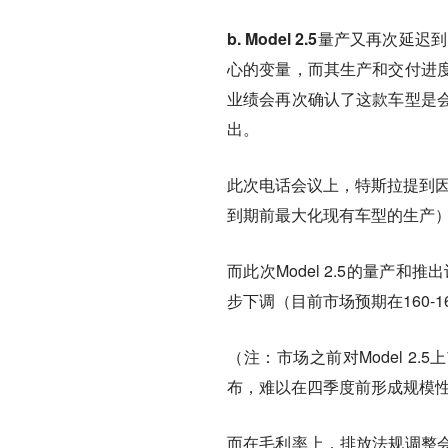
b. Model 2.5量产又再次延迟
心的变量，而其生产和交付进
业绩会再次确认了这款车型是
出。
此次电话会议上，特斯拉提到因
到期前最大化现有车型的生产），
而此次Model 2.5的量产
步下调（目前市场预期在160
（注：市场之前对Model 2
布，难以在四季度前形成规模性交
而在毛利率上，排放法规调整