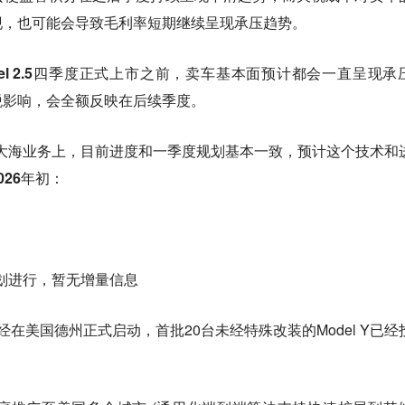
现，也可能会导致毛利率短期继续呈现承压趋势。
el 2.5四季度正式上市之前，卖车基本面预计都会一直呈现承
税影响，会全额反映在后续季度。
mus的星辰大海业务上，目前进度和一季度规划基本一致，预计这个技术和
26年初：
原计划进行，暂无增量信息
在美国德州正式启动，首批20台未经特殊改装的Model Y已经