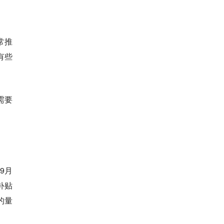
常推
有些
需要
9月
补贴
的量