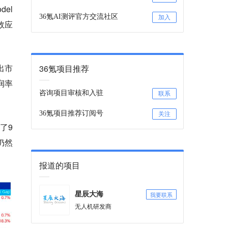
el
36氪AI测评官方交流社区
加入
效应
出市
36氪项目推荐
润率
咨询项目审核和入驻
联系
36氪项目推荐订阅号
关注
了9
仍然
报道的项目
我要联系
星辰大海
无人机研发商