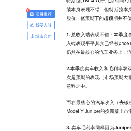
特斯拉(TSLA.O)于北京时
绩本身表现不错，但特斯拉本身
项目推荐
股价、低预期下的超预期并不
我要入驻
1. 总收入端表现不错：
本季度总
城市合作
入端表现平平其实已经被pric
仍然在最核心的汽车业务上，
2.本季度卖车收入和毛利率双
次超预期的表现（市场预期大概
意料之中。
而在最核心的汽车收入（去碳积
Model Y Juniper的换新版
3. 卖车毛利率同样因为Jun