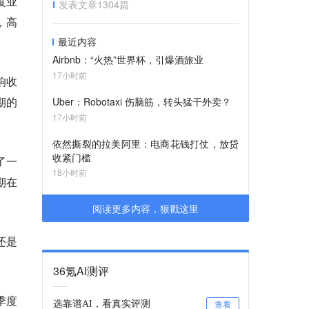
度业
发表文章
1304
篇
，高
最近内容
Airbnb：“火热”世界杯，引爆酒旅业
17小时前
响收
期的
Uber：Robotaxi 伤脑筋，转头猛干外卖？
17小时前
依然撕裂的拉美阿里：电商花钱打仗，放贷
收紧门槛
了一
18小时前
期在
阅读更多内容，狠戳这里
还是
36氪AI测评
季度
选靠谱AI，看真实评测
查看