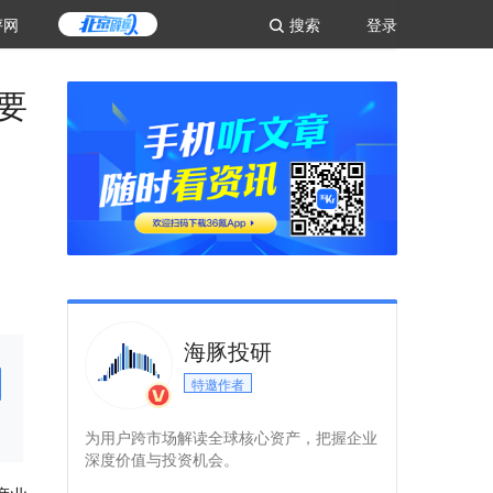
评网
搜索
登录
要
海豚投研
特邀作者
为用户跨市场解读全球核心资产，把握企业
深度价值与投资机会。