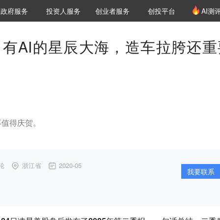
创投发布
项目推荐
核心服务
LP源计划
政府服务
投资人服务
创业者服务
创投平台
AI测
36氪Pro
VClub
VClub投资机构库
创投氪堂
城市之窗
投资机构职位推介
企业入驻
投资人认证
: 有AI的星辰大海，造车拉胯还重
不值得庆贺。
轮
浙江省
2020-05
我要联系