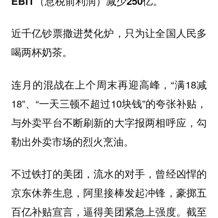
EBIT（息税前利润）减少250亿。
近千亿钞票撒进焚化炉，只为让全国人民多
喝两杯奶茶。
连月的混战在上个周末再迎高峰，“满18减
18”、“一天三顿不超过10块钱”的夸张补贴，
与外卖平台不断刷新的大字报两相呼应，勾
勒出外卖市场的烈火烹油。
不过铁打的美团，流水的对手，曾经凶悍的
京东休养生息，阿里接棒发起冲锋，豪掷五
百亿补贴宣言，逼得美团紧急上强度。截至