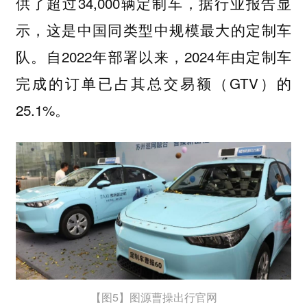
供了超过34,000辆定制车，据行业报告显
示，这是中国同类型中规模最大的定制车
队。自2022年部署以来，2024年由定制车
完成的订单已占其总交易额（GTV）的
25.1%。
【图5】图源曹操出行官网