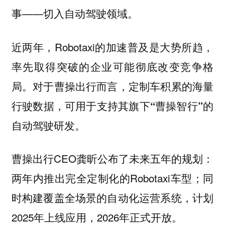
事——切入自动驾驶领域。
近两年，Robotaxi的加速普及是大势所趋，
率先取得突破的企业可能彻底改变竞争格
局。对于曹操出行而言，
定制车积累的海量
行驶数据，可用于支持其旗下“曹操智行”的
自动驾驶研发。
曹操出行CEO龚昕公布了未来五年的规划：
两年内推出完全定制化的Robotaxi车型；同
时构建覆盖全场景的自动化运营系统，计划
2025年上线应用，2026年正式开放。