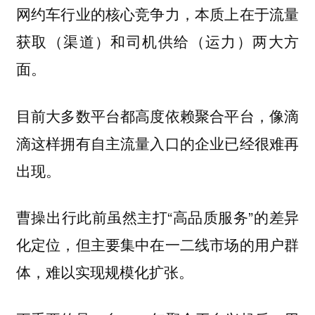
网约车行业的核心竞争力，本质上在于流量
获取（渠道）和司机供给（运力）两大方
面。
目前大多数平台都高度依赖聚合平台，像滴
滴这样拥有自主流量入口的企业已经很难再
出现。
曹操出行此前虽然主打“高品质服务”的差异
化定位，但主要集中在一二线市场的用户群
体，难以实现规模化扩张。