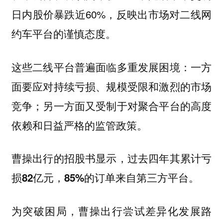
日内股价暴跌近60%，反映出市场对二线网
约车平台的谨慎态度。
这些二线平台普遍面临多重发展困境：一方
面要应对持续亏损、规模受限和激烈的市场
竞争；另一方面又受制于对聚合平台的高度
依赖和日益严格的监管政策。
曹操出行的招股书显示，过去四年其累计亏
损82亿元，85%的订单来自第三方平台。
为突破困局，曹操出行尝试差异化发展路