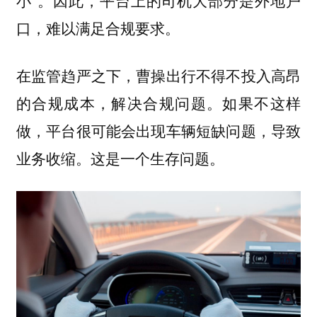
口，难以满足合规要求。
在监管趋严之下，曹操出行不得不投入高昂
的合规成本，解决合规问题。如果不这样
做，平台很可能会出现车辆短缺问题，导致
业务收缩。这是一个生存问题。