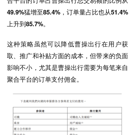
合平台的订单占曹操出行总交易额的比例从
49.9%猛增至85.4%，订单量占比也从51.4%
上升到85.7%。
这种策略虽然可以降低曹操出行在用户获
取、推广和补贴方面的成本，但带来的负面
影响不小，
尤其是曹操出行需要为每笔来自
聚合平台的订单支付佣金。