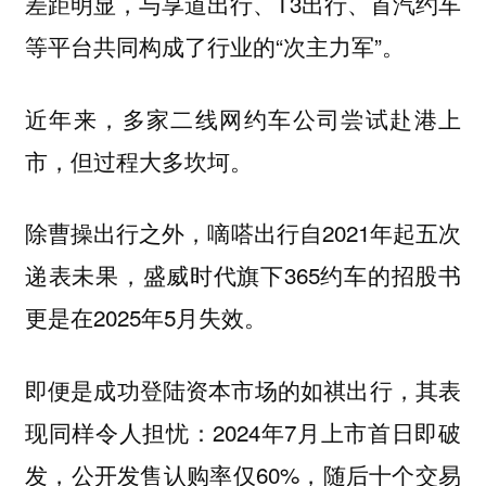
差距明显，与享道出行、T3出行、首汽约车
等平台共同构成了行业的“次主力军”。
近年来，多家二线网约车公司尝试赴港上
市，但过程大多坎坷。
除曹操出行之外，嘀嗒出行自2021年起五次
递表未果，盛威时代旗下365约车的招股书
更是在2025年5月失效。
即便是成功登陆资本市场的如祺出行，其表
现同样令人担忧：2024年7月上市首日即破
发，公开发售认购率仅60%，随后十个交易