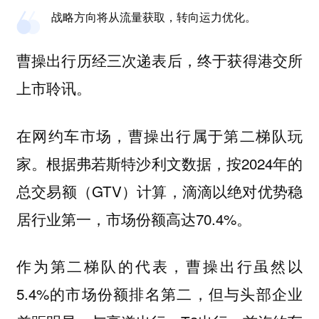
战略方向将从流量获取，转向运力优化。
曹操出行历经三次递表后，终于获得港交所
上市聆讯。
在网约车市场，曹操出行属于第二梯队玩
家。根据弗若斯特沙利文数据，按2024年的
总交易额（GTV）计算，滴滴以绝对优势稳
居行业第一，市场份额高达70.4%。
作为第二梯队的代表，曹操出行虽然以
5.4%的市场份额排名第二，但与头部企业