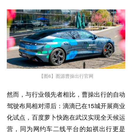
【图6】图源曹操出行官网
然而，与行业领先者相比，曹操出行的自动
驾驶布局相对滞后：滴滴已在15城开展商业
化试点，百度萝卜快跑在武汉实现全天候运
营，同为网约车二线平台的如祺出行更是