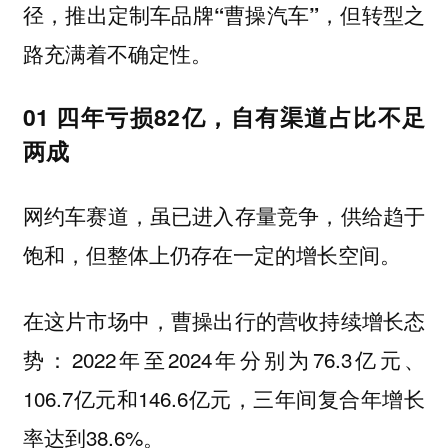
径，推出定制车品牌“曹操汽车”，但转型之
路充满着不确定性。
01 四年亏损82亿，自有渠道占比不足
两成
网约车赛道，虽已进入存量竞争，供给趋于
饱和，但整体上仍存在一定的增长空间。
在这片市场中，曹操出行的营收持续增长态
势：2022年至2024年分别为76.3亿元、
106.7亿元和146.6亿元，三年间复合年增长
率达到38.6%。