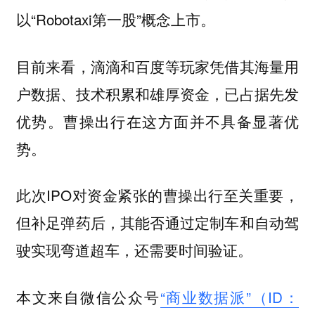
以“Robotaxi第一股”概念上市。
目前来看，滴滴和百度等玩家凭借其海量用
户数据、技术积累和雄厚资金，已占据先发
优势。曹操出行在这方面并不具备显著优
势。
此次IPO对资金紧张的曹操出行至关重要，
但补足弹药后，其能否通过定制车和自动驾
驶实现弯道超车，还需要时间验证。
本文来自微信公众号
“商业数据派”（ID：