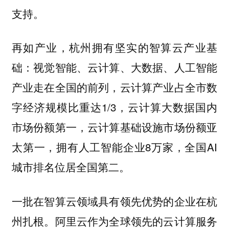
支持。
杭州拥有坚实的智算云产业基
再如产业，
础：视觉智能、云计算、大数据、人工智能
产业走在全国的前列，云计算产业占全市数
字经济规模比重达1/3，云计算大数据国内
市场份额第一，云计算基础设施市场份额亚
太第一，拥有人工智能企业8万家，全国AI
城市排名位居全国第二。
一批在智算云领域具有领先优势的企业在杭
州扎根。阿里云作为全球领先的云计算服务