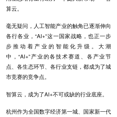
算云。
毫无疑问，人工智能产业的触角已逐渐伸向
各行各业，“AI+”这一国家战略，也正一步
步推动着产业的智能化升级。大潮
中，“AI+”产业的各技术赛道、各产业节
点、各生态环节、各行业支链，都成为了城
市竞赛的竞争点。
智算云，成为了AI+不可或缺的行业底座。
杭州作为全国数字经济第一城、国家新一代