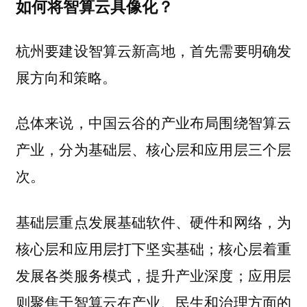
如何将智算云具像化？
杭州要建设智算云新高地，首先需要明确发
展方向和策略。
总体来说，中国云谷的产业布局围绕智算云
产业，分为基础层、核心层和应用层三个层
次。
基础层重点发展基础软件、硬件和网络，为
核心层和应用层打下坚实基础；核心层着重
发展各类服务模式，提升产业深度；应用层
则聚焦于智算云在产业、民生和治理方面的