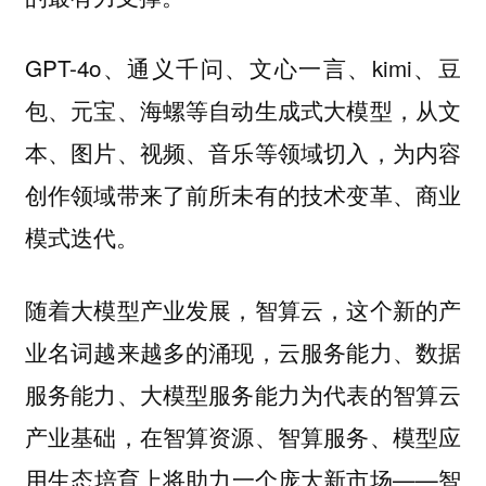
GPT-4o、通义千问、文心一言、kimi、豆
包、元宝、海螺等自动生成式大模型，从文
本、图片、视频、音乐等领域切入，为内容
创作领域带来了前所未有的技术变革、商业
模式迭代。
随着大模型产业发展，智算云，这个新的产
业名词越来越多的涌现，云服务能力、数据
服务能力、大模型服务能力为代表的智算云
产业基础，在智算资源、智算服务、模型应
用生态培育上将助力一个庞大新市场——智