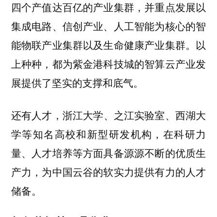
四个产值达百亿的产业集群，并重点发展以
集成电路、信创产业、人工智能为核心的智
能物联产业集群以及生命健康产业集群。以
上种种，都为紫金港科技城的智算云产业发
展提供了坚实的支撑和底气。
浙江大学、之江实验室、西湖大
还有人才，
学等知名高校和新型研发机构，在科研力
量、人才培养等方面具备源源不断的优质生
产力，为中国云谷的软实力提供有力的人才
储备。