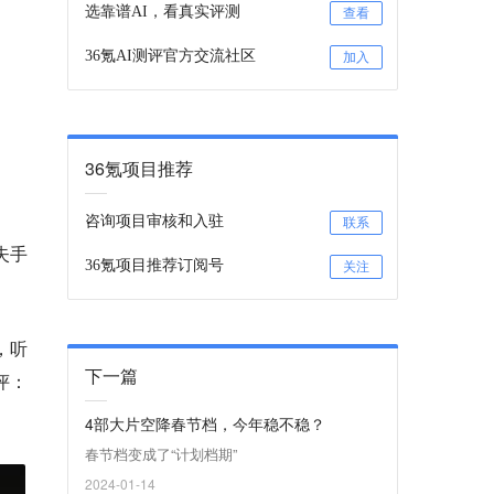
选靠谱AI，看真实评测
查看
36氪AI测评官方交流社区
加入
36氪项目推荐
咨询项目审核和入驻
联系
失手
36氪项目推荐订阅号
关注
，听
下一篇
评：
4部大片空降春节档，今年稳不稳？
春节档变成了“计划档期”
2024-01-14