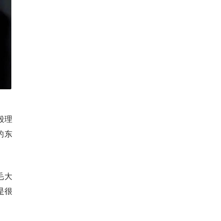
段理
的东
毛大
是很