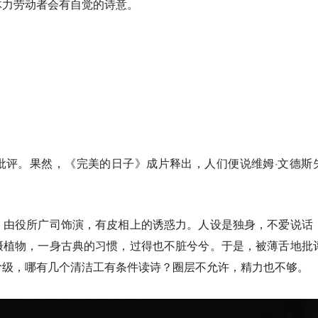
体力劳动者会有自觉的诗意。
批评。果然，《完美的日子》成片释出，人们便说维姆·文德斯
，由役所广司饰演，有皮相上的诱惑力。人设是独身，不爱说话
摄植物，一身古典的习惯，过得也不脏兮兮。于是，被薄舌地批
阶级，哪有几个清洁工有条件读诗？圈层不允许，精力也不够。