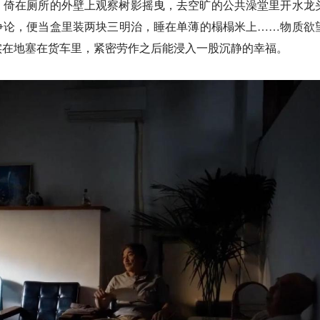
，倚在厕所的外壁上观察树影摇曳，去空旷的公共澡堂里开水龙
争论，便当盒里装两块三明治，睡在单薄的榻榻米上……物质欲
实在地塞在货车里，紧密劳作之后能浸入一股沉静的幸福。