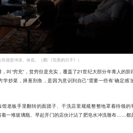
公共澡堂冲凉、休息。（图/《完美的日子》）
，叫“穷充”，贫穷但是充实，覆盖了21世纪大部分年青人的阶
学炒菜，择葱剖鱼，是因为意识到自己“需要一些有‘确定感’
是饭馆老板手里翻转的面团子、干洗店里规规整整地罩着待领的
挤着一堆玻璃瓶、早起开门的店伙计沾了肥皂水冲洗墩布……都