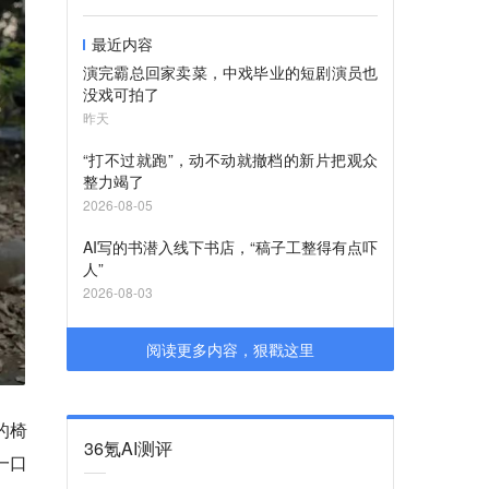
最近内容
演完霸总回家卖菜，中戏毕业的短剧演员也
没戏可拍了
昨天
“打不过就跑”，动不动就撤档的新片把观众
整力竭了
2026-08-05
AI写的书潜入线下书店，“稿子工整得有点吓
人”
2026-08-03
阅读更多内容，狠戳这里
的椅
36氪AI测评
一口