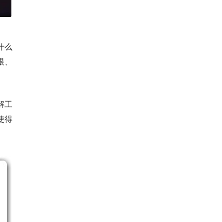
什么
眼、
解工
使得