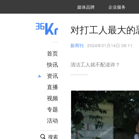
36氪Auto
数字时氪
企业号
未来消费
智能涌现
未来城市
启动Power on
媒体品牌
企业服务
企服点评
36氪出海
36氪研究院
潮生TIDE
36氪企服点评
36Kr研究院
36氪财经
职场bonus
36碳
后浪研究所
36Kr创新咨询
暗涌Waves
硬氪
氪睿研究院
对打工人最大的
新周刊
·
2024年01月14日 08:11
首页
快讯
清洁工人就不配读诗？
资讯
直播
最新
推荐
创投
财经
视频
汽车
AI
专题
科技
项目推荐
活动
专精特新
安徽
搜索