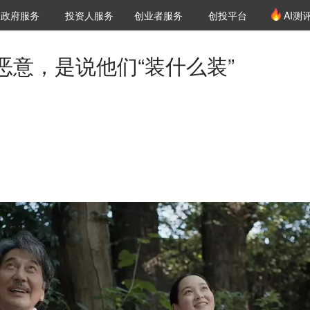
创投发布
项目推荐
核心服务
LP源计划
政府服务
投资人服务
创业者服务
创投平台
AI测
36氪Pro
VClub
VClub投资机构库
创投氪堂
城市之窗
投资机构职位推介
企业入驻
投资人认证
恶意，是说他们“装什么装”