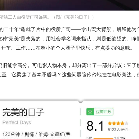
清洁工人由役所广司饰演。（图/《完美的日子》）
的二十年”造就了片中的役所广司——拿出宏大背景，解释他为
种“完美”是失落的，用社会学名词来指认，则是低欲望的。睁
、开车、工作……在窄小的个人圈子里快乐，有点妥协的意味。
仍旧能拿高分。可电影人物本身，却分离出了一部分异议：它了
甚至，它柔焦了基本矛盾吗？这些问题险伶伶地挂在电影旁边，