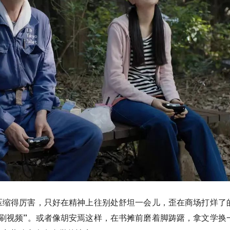
压缩得厉害，只好在精神上往别处舒坦一会儿，歪在商场打烊了
刷视频”。或者像胡安焉这样，在书摊前磨着脚踌躇，拿文学换