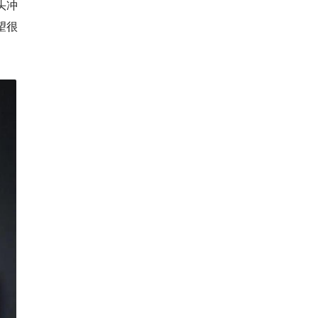
头冲
望很