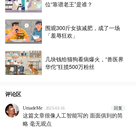
位“靠谱老王”是谁？
围观300斤女孩减肥，成了一场
「羞辱狂欢」
几块钱给猫狗看病爆火，“兽医界
华佗”狂揽500万粉丝
评论区
·
回复
UmadeMe
2023-03-16
这篇文章很像人工智能写的 面面俱到的简
略 毫无观点