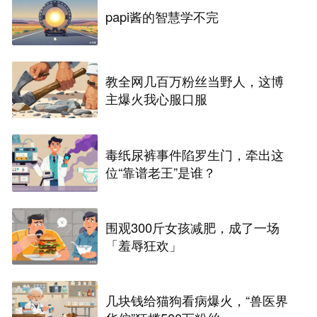
papi酱的智慧学不完
教全网几百万粉丝当野人，这博
主爆火我心服口服
毒纸尿裤事件陷罗生门，牵出这
位“靠谱老王”是谁？
围观300斤女孩减肥，成了一场
「羞辱狂欢」
几块钱给猫狗看病爆火，“兽医界