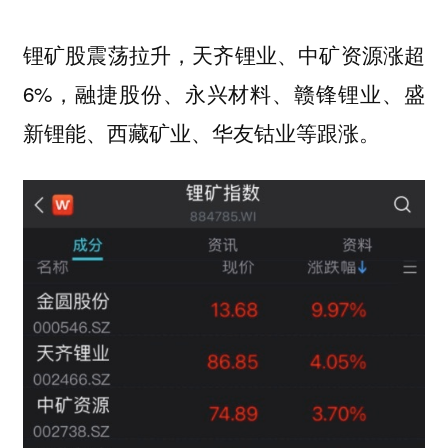
锂矿股震荡拉升，天齐锂业、中矿资源涨超
6%，融捷股份、永兴材料、赣锋锂业、盛
新锂能、西藏矿业、华友钴业等跟涨。