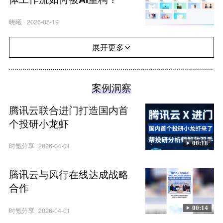
晓曦
·
2026-05-19
展开更多
案例洞察
腾讯云联合进门打造国内首
个投研小龙虾
00:18
时氪分享
2026-04-01
腾讯云与风行在线达成战略
合作
00:14
时氪分享
2026-04-01