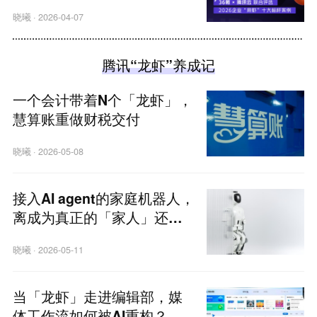
晓曦
·
2026-04-07
腾讯“龙虾”养成记
一个会计带着N个「龙虾」，
慧算账重做财税交付
晓曦
·
2026-05-08
接入AI agent的家庭机器人，
离成为真正的「家人」还差
什么？
晓曦
·
2026-05-11
当「龙虾」走进编辑部，媒
体工作流如何被AI重构？