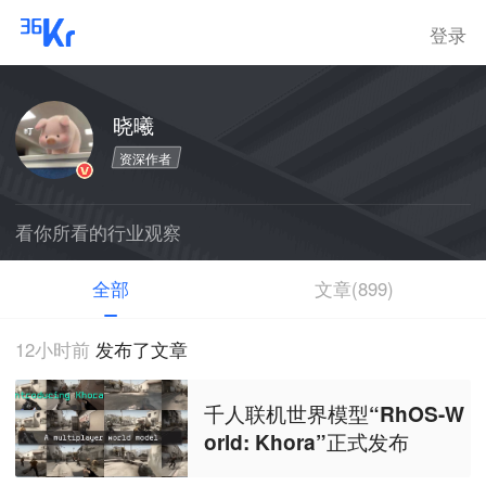
登录
晓曦
资深作者
看你所看的行业观察
全部
文章(899)
12小时前
发布了文章
千人联机世界模型“RhOS-W
orld: Khora”正式发布