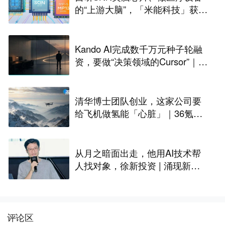
的“上游大脑”，「米能科技」获数
千万元融资｜36氪首发
Kando AI完成数千万元种子轮融
资，要做“决策领域的Cursor”｜涌
现新项目
清华博士团队创业，这家公司要
给飞机做氢能「心脏」｜36氪首
发
从月之暗面出走，他用AI技术帮
人找对象，徐新投资 | 涌现新项
目
评论区