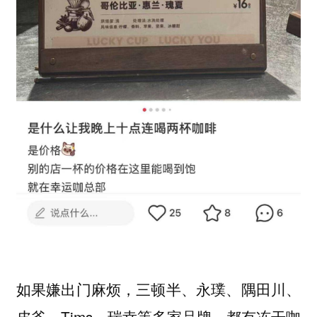
如果嫌出门麻烦，三顿半、永璞、隅田川、
皮爷、Tims、瑞幸等多家品牌，都有冻干咖