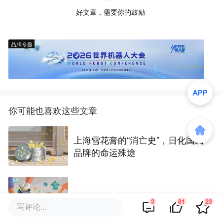
好文章，需要你的鼓励
品牌专题
你可能也喜欢这些文章
上海雪花膏的“消亡史”，日化国民
品牌的命运殊途
“中产三宝”之一，涨不动了？
3
81
23
写评论...