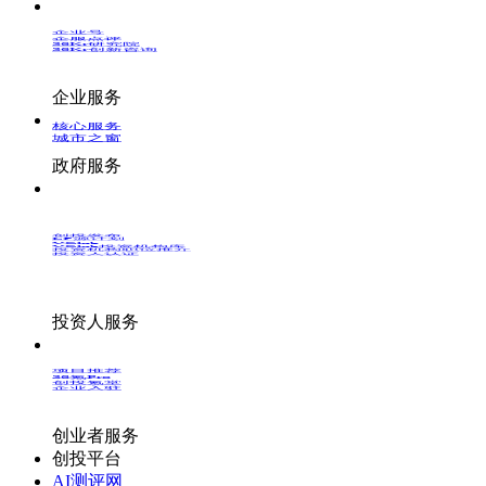
企业号
企服点评
36Kr研究院
36Kr创新咨询
企业服务
核心服务
城市之窗
政府服务
创投发布
LP源计划
VClub
VClub投资机构库
投资机构职位推介
投资人认证
投资人服务
项目推荐
36氪Pro
创投氪堂
企业入驻
创业者服务
创投平台
AI测评网