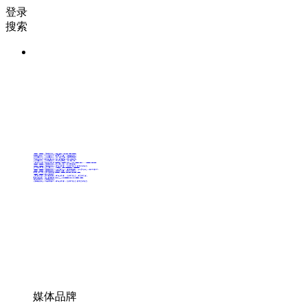
登录
搜索
36氪Auto
数字时氪
未来消费
智能涌现
未来城市
启动Power on
36氪出海
36氪研究院
潮生TIDE
36氪企服点评
36氪财经
职场bonus
36碳
后浪研究所
暗涌Waves
硬氪
氪睿研究院
媒体品牌