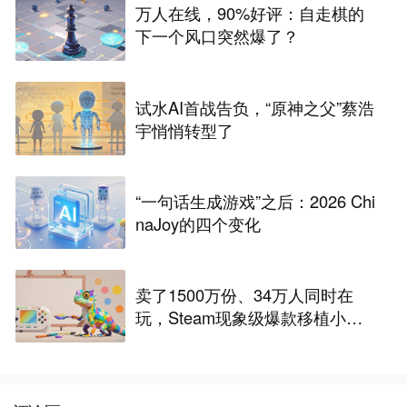
万人在线，90%好评：自走棋的
下一个风口突然爆了？
试水AI首战告负，“原神之父”蔡浩
宇悄悄转型了
“一句话生成游戏”之后：2026 Chi
naJoy的四个变化
卖了1500万份、34万人同时在
玩，Steam现象级爆款移植小游
戏，数十款抢滩，最高人气榜第
一