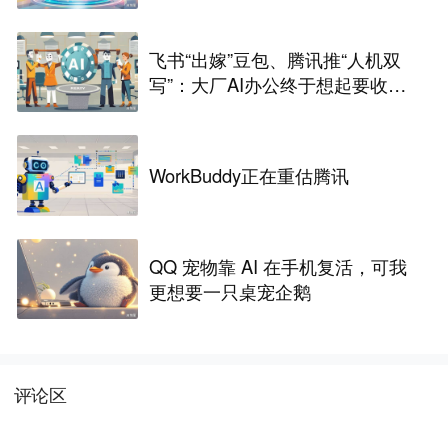
飞书“出嫁”豆包、腾讯推“人机双
写”：大厂AI办公终于想起要收费
了
WorkBuddy正在重估腾讯
QQ 宠物靠 AI 在手机复活，可我
更想要一只桌宠企鹅
评论区