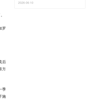
2026-06-10
了。
加罗
成后
源方
一季
于施