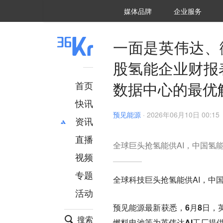
36氪Auto
数字时氪
企业号
未来消费
智能涌现
未来城市
启动Power on
媒体品牌
企业服务
企服点评
36氪出海
36氪研究院
潮生TIDE
36氪企服点评
36Kr研究院
36氪财经
职场bonus
36碳
后浪研究所
36Kr创新咨询
暗涌Waves
硬氪
氪睿研究院
一面是英伟达、
股氢能企业财报
数据中心的最优
首页
快讯
预见能源
·
2026年06月10日 00:15
资讯
直播
最新
推荐
全球巨头抢氢能供AI，中国氢
创投
财经
视频
汽车
AI
专题
全球科技巨头抢氢能供AI，中
科技
项目推荐
活动
专精特新
安徽
预见能源最新获悉，6月8日，
搜索
燃料电池等为英伟达AI工厂提