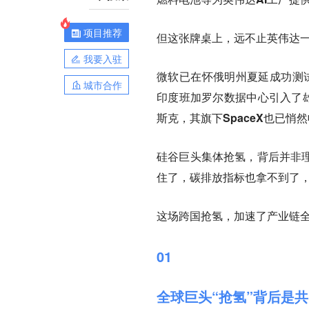
项目推荐
但这张牌桌上，远不止英伟达
我要入驻
微软
已在怀俄明州夏延成功测试
城市合作
印度班加罗尔数据中心引入了雄
斯克，其旗下
SpaceX也已
硅谷巨头集体抢氢，背后并非理
住了，碳排放指标也拿不到了，氢
这场跨国抢氢，加速了产业链
01
全球巨头“抢氢”背后是