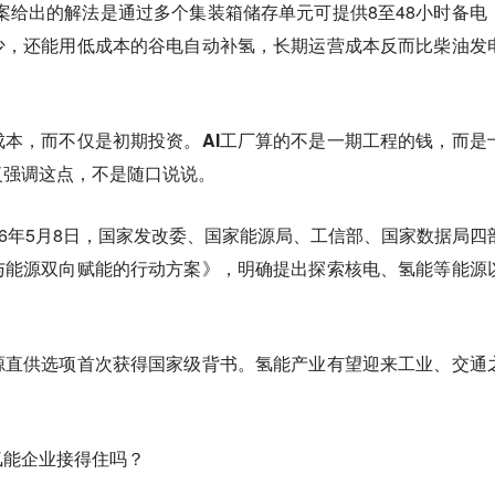
案给出的解法是通过多个集装箱储存单元可提供8至48小时备电
少，还能用低成本的谷电自动补氢，长期运营成本反而比柴油发
成本，而不仅是初期投资。
AI工厂算的不是一期工程的钱，而是
复强调这点，不是随口说说。
026年5月8日，国家发改委、国家能源局、工信部、国家数据局四
与能源双向赋能的行动方案》
，明确提出探索
核电、氢能
等能源
源直供选项首次获得国家级背书。氢能产业有望迎来工业、交通
氢能企业接得住吗？