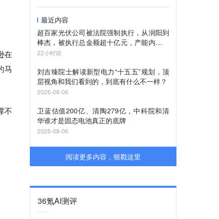
最近内容
超百家光伏公司被法院强制执行，从润阳到
棒杰，被执行总金额超十亿元，产能内卷的
债该还了
逊
在
22小时前
的马
刘吉臻院士解读新型电力“十五五”规划，顶
层视角和我们看到的，到底有什么不一样？
2026-08-06
撑不
卫蓝估值200亿、清陶279亿，中科院和清
华谁才是固态电池真正的底牌
2026-08-06
阅读更多内容，狠戳这里
36氪AI测评