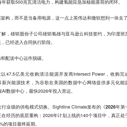
8年起每年获取500兆瓦清洁电力，构建氢能应急加核能基荷的闭环。
层架构，而不是当备用电源，这一点上英伟达和微软想到一块去
了解，雄韬股份子公司雄韬氢雄与亚马逊云科技签约，为印度班
统
，已经进入合同执行阶段。
输和配送中心运作脱碳。
以47.5亿美元收购清洁能源开发商Intersect Power，收购完
能、地热等新兴能源技术，为谷歌在美国的数据中心网络提供多元化能
W级AI数据中心，最快2026年投入营运。
次行业级的供电模式切换。
Sightline Climate发布的
《2026年第
在经历的底层重构：2026年计划上线的140个项目中，真正处
50%的项目最终延期。