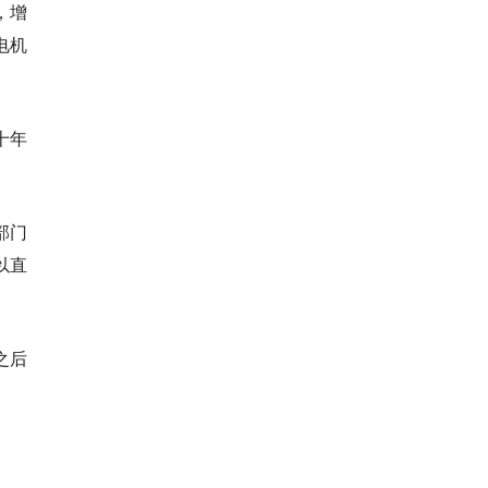
，增
电机
十年
部门
以直
之后