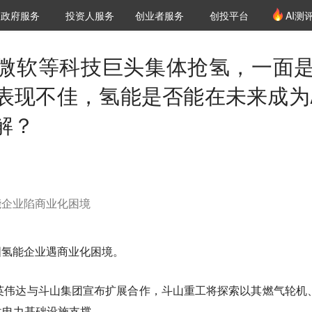
创投发布
项目推荐
核心服务
LP源计划
政府服务
投资人服务
创业者服务
创投平台
AI测
36氪Pro
VClub
VClub投资机构库
创投氪堂
城市之窗
投资机构职位推介
企业入驻
投资人认证
微软等科技巨头集体抢氢，一面是
表现不佳，氢能是否能在未来成为A
解？
能企业陷商业化困境
国氢能企业遇商业化困境。
英伟达与斗山集团宣布扩展合作，斗山重工将探索以其燃气轮机
供电力基础设施支撑。