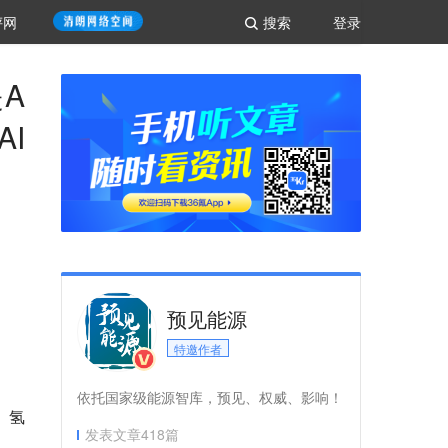
评网
搜索
登录
A
I
预见能源
特邀作者
依托国家级能源智库，预见、权威、影响！
、氢
发表文章
418
篇