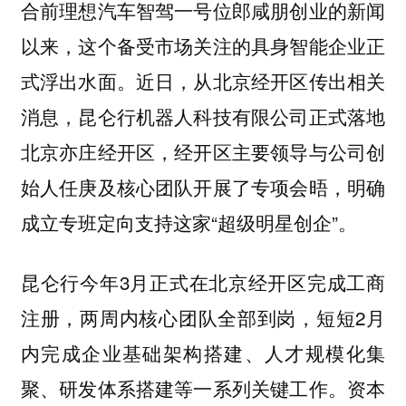
合前理想汽车智驾一号位郎咸朋创业的新闻
以来，这个备受市场关注的具身智能企业正
式浮出水面。近日，从北京经开区传出相关
消息，昆仑行机器人科技有限公司正式落地
北京亦庄经开区，经开区主要领导与公司创
始人任庚及核心团队开展了专项会晤，明确
成立专班定向支持这家“超级明星创企”。
昆仑行今年3月正式在北京经开区完成工商
注册，两周内核心团队全部到岗，短短2月
内完成企业基础架构搭建、人才规模化集
聚、研发体系搭建等一系列关键工作。资本