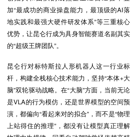
加“最成功的商业操盘能力，最顶级的AI落
地实践和最强大硬件研发体系”等三重核心
优势，让昆仑行成为具身智能赛道名副其实
的“超级王牌团队”。
昆仑行对标特斯拉人形机器人这一行业标
杆，构建全栈核心技术能力，坚持“本体+大
脑”双轮驱动战略。在“大脑”方面，当前无论
是VLA的行为模仿，还是世界模型的空间预
演，都偏向“看起来对的拟合”，而不是“物理
上站得住的推理”，都没有让模型真正理解