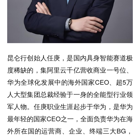
昆仑行创始人任庚，是国内具身智能赛道极
度稀缺的，集阿里云千亿营收商业一号位、
华为全球化发展中的海外国家CEO、超5万
人大型集团总裁经验于一身的全能型行业领
军人物。任庚职业生涯起步于华为，是华为
最年轻的国家CEO之一，全面负责华为在海
外所在国的运营商、企业、终端三大BG，