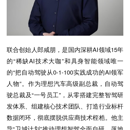
联合创始人郎咸朋，是国内深耕AI领域15年
的“稀缺AI技术大咖”和具身智能领域唯一
的“把自动驾驶从0-1-100实践成功的AI领军
人物”。作为理想汽车高级副总裁，自动驾
驶总裁及“一号员工”，从零搭建完整智驾研
发体系、组建核心技术团队、打造行业标杆
数据闭环，彻底摆脱供应商技术桎梏。他主
导“卫城计划”推动理想智驾全面自研，落地