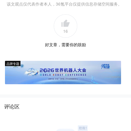
该文观点仅代表作者本人，36氪平台仅提供信息存储空间服务。
16
好文章，需要你的鼓励
品牌专题
评论区