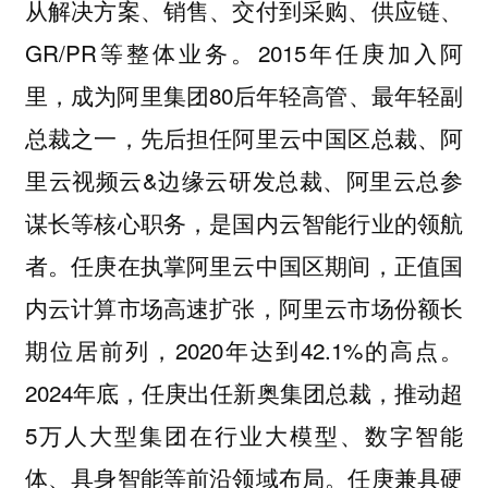
从解决方案、销售、交付到采购、供应链、
GR/PR等整体业务。2015年任庚加入阿
里，成为阿里集团80后年轻高管、最年轻副
总裁之一，先后担任阿里云中国区总裁、阿
里云视频云&边缘云研发总裁、阿里云总参
谋长等核心职务，是国内云智能行业的领航
者。任庚在执掌阿里云中国区期间，正值国
内云计算市场高速扩张，阿里云市场份额长
期位居前列，2020年达到42.1%的高点。
2024年底，任庚出任新奥集团总裁，推动超
5万人大型集团在行业大模型、数字智能
体、具身智能等前沿领域布局。任庚兼具硬