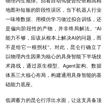
物理内生规律。回看自动驾驶曾经依赖高精
地图补短板的阶段性误区，当下机器人行业
一味堆数据、用模仿学习做过拟合训练，还
是偏向阶段性的产物，并非终局解法。“AI
能力不够，应该从根本上解决AI的问题，而
不是给它一根拐杖”。对此，昆仑行确立了
以物理内生因果为核心的具身智能下半场技
术路线，通过原生模型、Agent架构、数据
体系三大核心布局，构建通用具身智能的基
础能力底座。
低调蓄力的昆仑行浮出水面，让这支具备顶