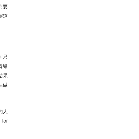
商要
赛道
商只
猜错
结果
性做
的人
for