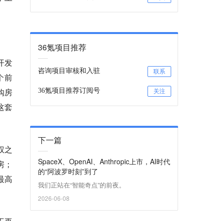
36氪项目推荐
开发
咨询项目审核和入驻
联系
个前
购房
36氪项目推荐订阅号
关注
这套
下一篇
权之
SpaceX、OpenAI、Anthropic上市，AI时代
房；
的“阿波罗时刻”到了
最高
我们正站在“智能奇点”的前夜。
2026-06-08