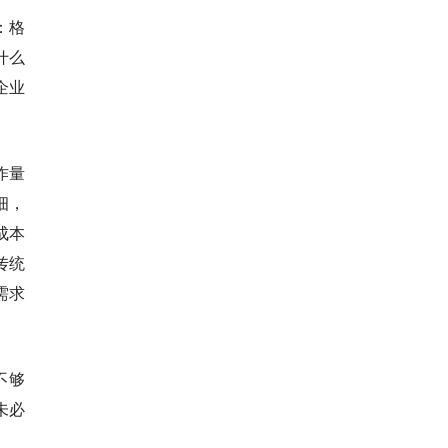
：格
什么
企业
作量
细，
成本
传统
需求
不够
未必