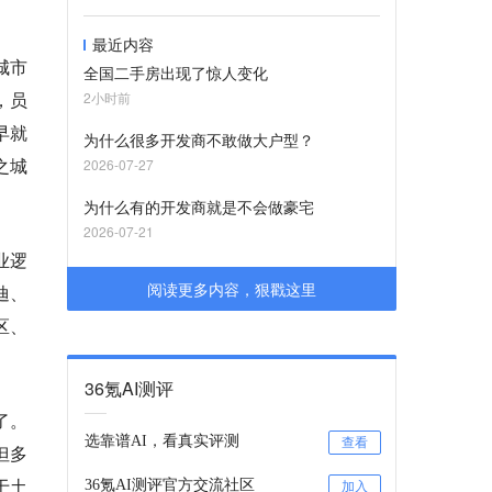
最近内容
城市
全国二手房出现了惊人变化
，员
2小时前
早就
为什么很多开发商不敢做大户型？
之城
2026-07-27
为什么有的开发商就是不会做豪宅
2026-07-21
业逻
阅读更多内容，狠戳这里
迪、
区、
36氪AI测评
了。
选靠谱AI，看真实评测
查看
但多
于土
36氪AI测评官方交流社区
加入