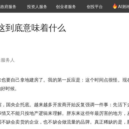
创投发布
项目推荐
核心服务
LP源计划
政府服务
投资人服务
创业者服务
创投平台
AI测
36氪Pro
VClub
VClub投资机构库
创投氪堂
城市之窗
投资机构职位推介
企业入驻
投资人认证
这到底意味着什么
向服务人
来也要自己拿地建房了。我的第一反应是：这个时间点很怪。现
的好时候。
缩，国央企托底。越来越多开发商开始反复强调一件事：先活下
事情又不能只按地产逻辑来理解。胖东来这些年最厉害的地方，
国不缺会卖货的企业，也不缺会做流量的品牌。真正稀缺的是，