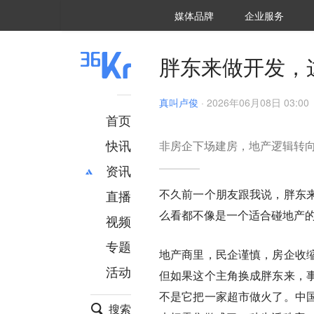
36氪Auto
数字时氪
企业号
未来消费
智能涌现
未来城市
启动Power on
媒体品牌
企业服务
企服点评
36氪出海
36氪研究院
潮生TIDE
36氪企服点评
36Kr研究院
36氪财经
职场bonus
36碳
后浪研究所
36Kr创新咨询
暗涌Waves
硬氪
氪睿研究院
胖东来做开发，
真叫卢俊
·
2026年06月08日 03:00
首页
快讯
非房企下场建房，地产逻辑转
资讯
不久前一个朋友跟我说，胖东
直播
最新
推荐
么看都不像是一个适合碰地产
创投
财经
视频
汽车
AI
专题
地产商里，民企谨慎，房企收
科技
项目推荐
活动
专精特新
安徽
但如果这个主角换成胖东来，
不是它把一家超市做火了。中
搜索