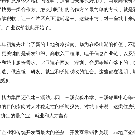
来房价反推今天地价的逻辑，没有过去那么好用了。当最高报价
寻找另一类合作方。怎么判断新的合作方？最简单的方式，就是
持续税收，让一个片区真正运转起来。这些事情，对一座城市来
要。产业议价就此开始了。
年年初抢先出台了新的土地价格指南。华为在松山湖的价值，不
，更关键的是研发组织、高收入工程师、电子信息产业链，以及
业和城市服务需求。比亚迪在西安、深圳、合肥等城市落下的，
制造、供应链、研发、就业和长期税收的组合。这些都在说明，
地规则。
。格力集团还代建三溪幼儿园、三溪实验小学、三溪邻里中心等
力的目的指向对人才稳定性的长期投资。对城市来说，这类住房
它绑定的是产业、就业和人才留存。
产企业和传统开发商最大的差别：开发商靠销售兑现，非地产企