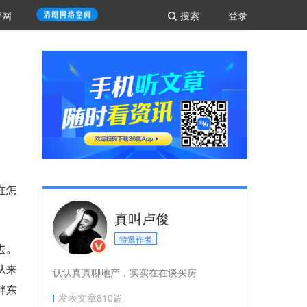
评网
搜索
登录
在怎
真叫卢俊
特邀作者
去。
从来
认认真真聊地产，实实在在谈买房
胖东
发表文章
810
篇