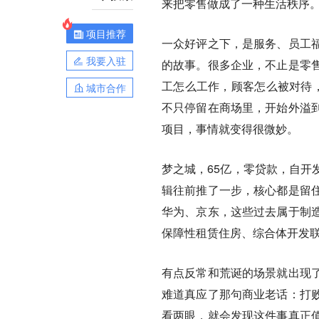
来把零售做成了一种生活秩序
项目推荐
一众好评之下，是服务、员工
我要入驻
的故事。很多企业，不止是零
工怎么工作，顾客怎么被对待，
城市合作
不只停留在商场里，开始外溢
项目，事情就变得很微妙。
梦之城，65亿，零贷款，自开
辑往前推了一步，核心都是留
华为、京东，这些过去属于制
保障性租赁住房、综合体开发
有点反常和荒诞的场景就出现
难道真应了那句商业老话：打
看两眼，就会发现这件事真正