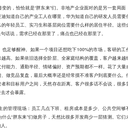
变的，恰恰就是“胖东来”们。非地产企业面对的是另一套局面
亚迪知道自己的产业工人在哪里，华为知道自己的研发人员需要
己的年轻员工、实习生和基层岗位需要什么样的居住半径。这些
换句话说，需求已经在那里了，痛点也已经在那里了。
也足够醒神。如果一个项目还想吃下100%的市场，客研的工
来越高。如果依旧选择全阶层、全家庭结构的覆盖，客户越来越
支付能力、通勤半径、情绪偏好、资产预期都不一样。花了大量
馈、做竞品复盘，最后大概率还是经常摸不准客户到底要什么。
发者和目标用户之间，天然存在距离。客户很多话不会说，很多
进去才会暴露。
生的管理现场：员工几点下班、租房成本是多少、公共空间够
什么“胖东来”们做房子，天然比很多开发商少一层猜测。它们
的人。