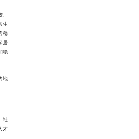
校、
常生
活稳
起居
和稳
的地
、社
人才