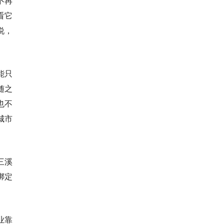
不再
看它
说，
能只
随之
也不
城市
三溪
绑定
业靠