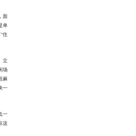
，面
是单
“住
、立
闲场
活麻
决一
低一
在这