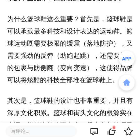
为什么篮球鞋这么重要？首先是，篮球鞋是
可以承载最多科技和设计表达的运动鞋。篮
球运动既需要极限的缓震（落地防护），又
需要强劲的反弹（助跑起跳），还需要极致
的包裹与防侧翻（变向变速），这使得品牌
可以将炫酷的科技全部堆在篮球鞋上。
其次是，篮球鞋的设计也非常重要，并且有
深厚文化积累。篮球和街头文化的根源实在
太深，能够讲的故事太多，很少有其他项目
6
写评论...
的运动鞋能够一直出到20代。数十年来，人