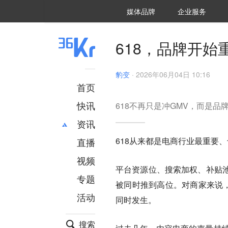
36氪Auto
数字时氪
企业号
未来消费
智能涌现
未来城市
启动Power on
媒体品牌
企业服务
企服点评
36氪出海
36氪研究院
潮生TIDE
36氪企服点评
36Kr研究院
36氪财经
职场bonus
36碳
后浪研究所
36Kr创新咨询
暗涌Waves
硬氪
氪睿研究院
618，品牌开始
豹变
·
2026年06月04日 10:16
首页
快讯
618不再只是冲GMV，而是
资讯
618从来都是电商行业最重要
直播
最新
推荐
创投
财经
视频
平台资源位、搜索加权、补贴
汽车
AI
专题
被同时推到高位。对商家来说，
科技
项目推荐
活动
专精特新
安徽
同时发生。
搜索