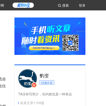
评网
搜索
登录
豹变
也会
特邀作者
往往
TA没有写简介，但内敛也是一种表达
发表文章
1109
篇