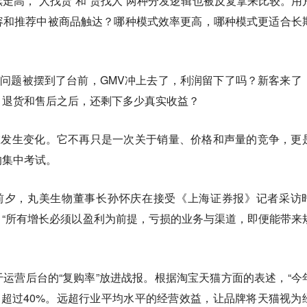
走高，“人找货”和“货找人”两种分发逻辑也被反复拿来比较。用
容和推荐中被商品触达？哪种模式效率更高，哪种模式更适合长
。
的问题被摆到了台前，GMV冲上去了，利润留下了吗？新客来了
，退货和售后之后，还剩下多少真实收益？
正在发生变化。它不再只是一次关于销量、价格和声量的竞争，更
的集中考试。
8前夕，丸美生物董事长孙怀庆在接受《上海证券报》记者采访
“所有增长必须以盈利为前提，亏损的业务与渠道，即便能带来
运营后台的“复购率”放进战报。根据淘宝天猫方面的表述，“今
均超过40%。远超行业平均水平的经营效益，让品牌将天猫视为