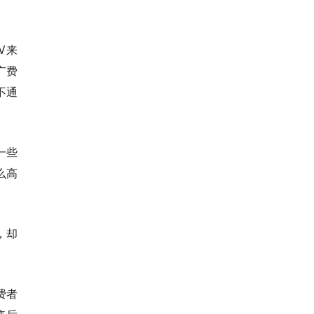
V来
广费
不通
一些
么高
，却
费者