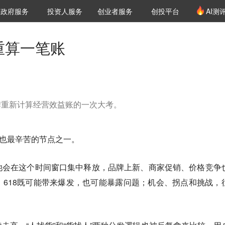
创投发布
项目推荐
核心服务
LP源计划
政府服务
投资人服务
创业者服务
创投平台
AI测
36氪Pro
VClub
VClub投资机构库
创投氪堂
城市之窗
投资机构职位推介
企业入驻
投资人认证
重算一笔账
品牌重新计算经营效益账的一次大考。
、也最辛苦的节点之一。
池会在这个时间窗口集中释放，品牌上新、商家促销、价格竞争
618既可能带来爆发，也可能暴露问题；机会、拐点和挑战，