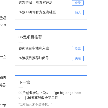
选靠谱AI，看真实评测
查看
36氪AI测评官方交流社区
加入
把短
18
36氪项目推荐
咨询项目审核和入驻
联系
一位
36氪项目推荐订阅号
关注
间的
下一篇
润总
00后创业者站上C位，「go big or go hom
e」｜36氪离线聚会第二期
“但年轻从来不是特权。”
价在