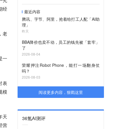
户究
期经
最近内容
腾讯、字节、阿里，抢着给打工人配「AI助
理」
昨天
，老
BBA降价也卖不动，员工的钱先被「套牢」
了
2026-08-04
是一
荣耀押注Robot Phone，能打一场翻身仗
吗？
2026-08-03
时表
规模
阅读更多内容，狠戳这里
年天
36氪AI测评
经营