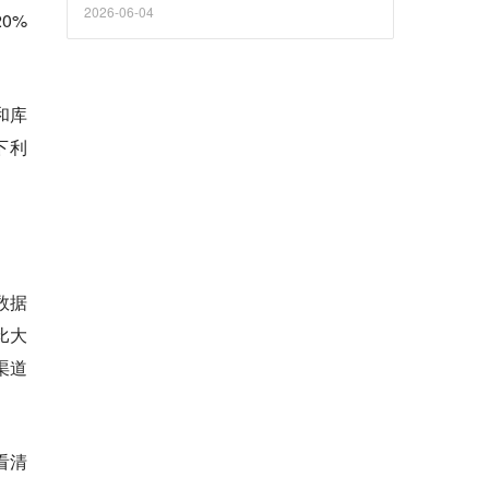
2026-06-04
0%
和库
下利
数据
比大
渠道
看清