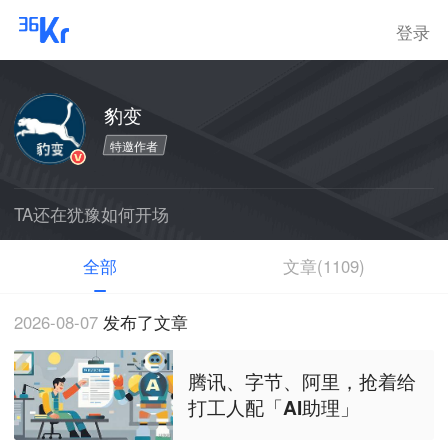
登录
豹变
特邀作者
TA还在犹豫如何开场
全部
文章(1109)
2026-08-07
发布了文章
腾讯、字节、阿里，抢着给
打工人配「AI助理」