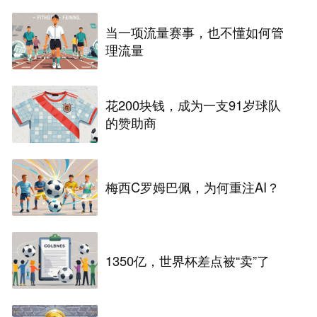
当一项流量赛事，也不懂如何管
理流量
花200块钱，成为一支91岁球队
的赞助商
梅西C罗姆巴佩，为何重注AI？
1350亿，世界杯差点被“卖”了