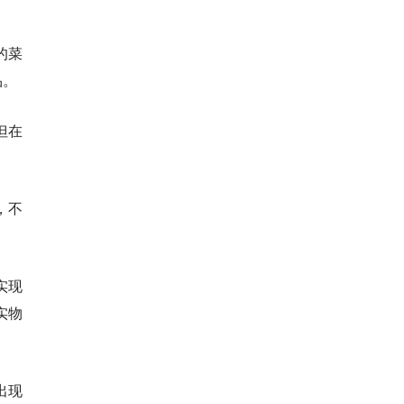
的菜
品。
但在
，不
实现
实物
出现