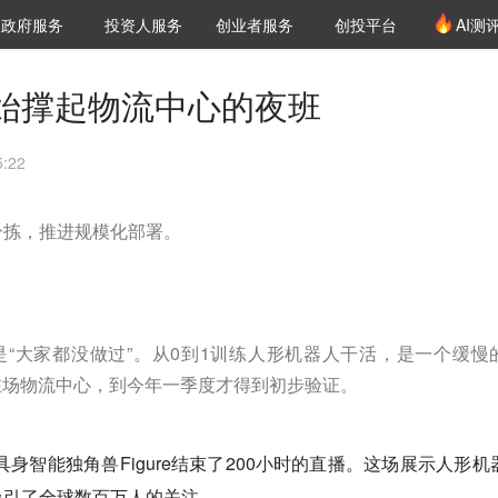
创投发布
项目推荐
核心服务
LP源计划
政府服务
投资人服务
创业者服务
创投平台
AI测
36氪Pro
VClub
VClub投资机构库
创投氪堂
城市之窗
投资机构职位推介
企业入驻
投资人认证
始撑起物流中心的夜班
:22
分拣，推进规模化部署。
“大家都没做过”。从0到1训练人形机器人干活，是一个缓慢
驻场物流中心，到今年一季度才得到初步验证。
具身智能独角兽Figure结束了200小时的直播。这场展示人形机
吸引了全球数百万人的关注。