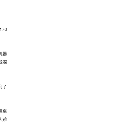
70
。
机器
成深
到了
点至
人难