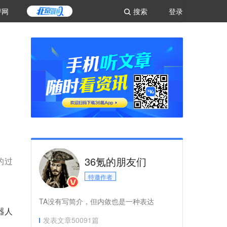
评网
搜索
登录
36氪的朋友们
的过
特邀作者
TA没有写简介，但内敛也是一种表达
器人
发表文章
50091
篇