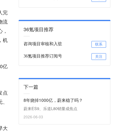
人完
物流
36氪项目推荐
心，
，机
咨询项目审核和入驻
联系
36氪项目推荐订阅号
关注
0亿
下一篇
发点
8年烧掉1000亿，蔚来稳了吗？
元、
蔚来ES9、乐道L80销量成焦点
2026-06-03
早大