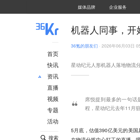
36氪Auto
数字时氪
企业号
未来消费
智能涌现
未来城市
启动Power on
媒体品牌
企业服务
企服点评
36氪出海
36氪研究院
潮生TIDE
36氪企服点评
36Kr研究院
36氪财经
职场bonus
36碳
后浪研究所
36Kr创新咨询
暗涌Waves
硬氪
氪睿研究院
机器人同事，开
36氪的朋友们
·
2026年06月03日 05
首页
快讯
星动纪元人形机器人落地物流
资讯
直播
最新
推荐
创投
财经
视频
席悦提到最多的一句话是
汽车
AI
程，星动纪元去年11月
专题
科技
项目推荐
活动
专精特新
安徽
5月底，估值390亿美元的美国
搜索
在物流分拣中心打工的直播，