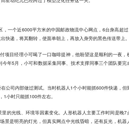
，而星动纪元已经跨过了模型泛化任务这一关。
区，一个近6000平方米的中国邮政物流中心网点，6台身高超过1
取出快递，将其翻转，使面单朝上，再放入身旁的黑色传送带上
交付项目经理小可喝了一口咖啡提神，他盼望这是顺利的一夜，
到今年5月，小可和数据采集同事、技术支撑同事三个团队要完
在公司内部做过测试。当时机器人1个小时能抓600件快递，但
，1小时只能抓100件左右。
景里的光线、环境等因素变化。人形机器人主要工作时间是晚7
拟场景是明亮的灯光，但真实网点中光线昏暗，还有反光，机器