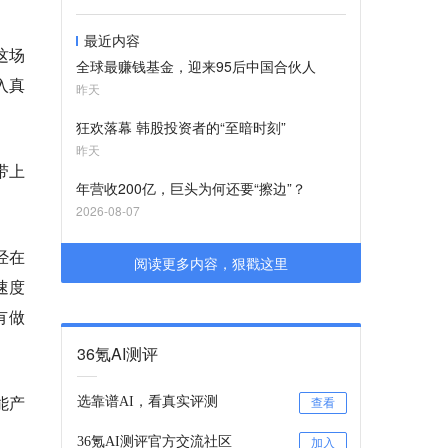
最近内容
这场
全球最赚钱基金，迎来95后中国合伙人
入真
昨天
狂欢落幕 韩股投资者的“至暗时刻”
昨天
带上
年营收200亿，巨头为何还要“擦边”？
2026-08-07
经在
阅读更多内容，狠戳这里
速度
有做
36氪AI测评
能产
选靠谱AI，看真实评测
查看
36氪AI测评官方交流社区
加入