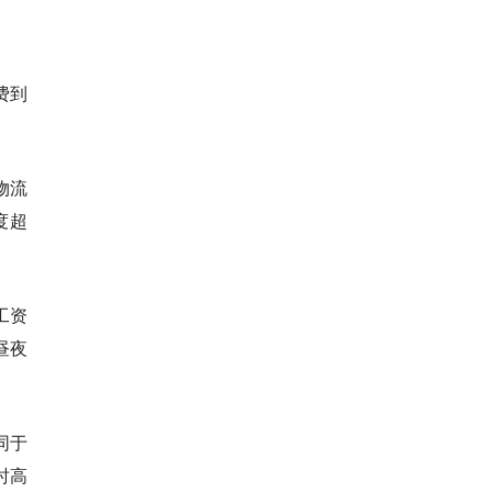
费到
物流
度超
工资
昼夜
同于
时高