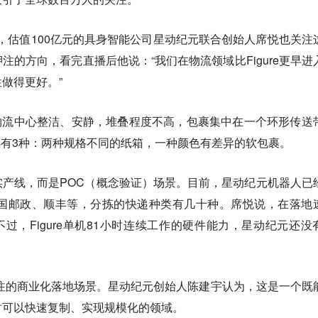
北京，估值100亿元的具身智能公司星动纪元联合创始人席悦也关注
注的方向，看完直播后他说：“我们在物流领域比Figure更早进
做得更好。”
递的物流中心整洁、安静，堆叠程度不高，包裹集中在一个环形传送
类共有3种：两种规格不同的纸箱，一种颜色有差异的软包裹。
产线，而是POC（概念验证）场景。目前，星动纪元机器人已
中国邮政、顺丰等，分拣的快递种类有几十种。席悦说，在落地
。不过，Figure单机81小时连续工作的硬件能力，星动纪元还没
押注的商业化落地场景。星动纪元创始人陈建宇认为，这是一个既
时可以快速复制、实现规模化的领域。