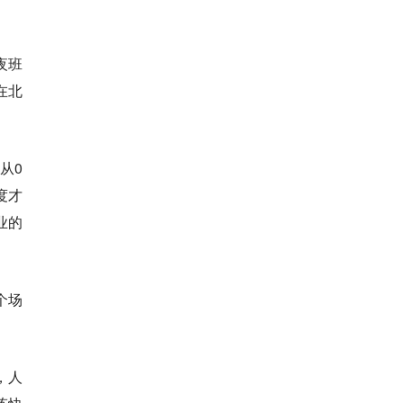
夜班
在北
从0
度才
业的
个场
，人