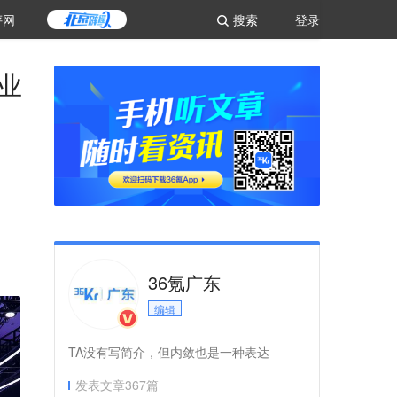
评网
搜索
登录
业
。
36氪广东
编辑
TA没有写简介，但内敛也是一种表达
发表文章
367
篇