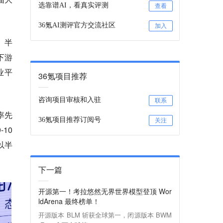
选靠谱AI，看真实评测
查看
36氪AI测评官方交流社区
加入
。半
下游
业平
36氪项目推荐
咨询项目审核和入驻
联系
率先
36氪项目推荐订阅号
关注
10
以半
下一篇
开源第一！考拉悠然无界世界模型登顶 Wor
ldArena 最终榜单！
开源版本 BLM 斩获全球第一，闭源版本 BWM