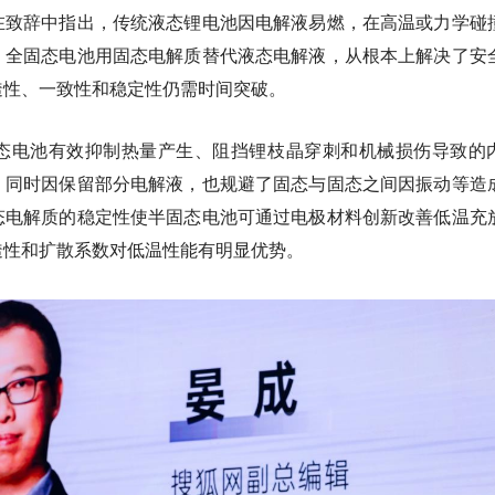
在致辞中指出，传统液态锂电池因电解液易燃，在高温或力学碰
，全固态电池用固态电解质替代液态电解液，从根本上解决了安
透性、一致性和稳定性仍需时间突破。
态电池有效抑制热量产生、阻挡锂枝晶穿刺和机械损伤导致的
；同时因保留部分电解液，也规避了固态与固态之间因振动等造
态电解质的稳定性使半固态电池可通过电极材料创新改善低温充
透性和扩散系数对低温性能有明显优势。