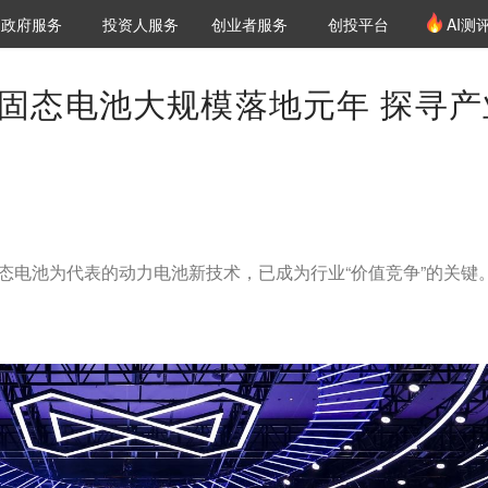
创投发布
项目推荐
核心服务
LP源计划
政府服务
投资人服务
创业者服务
创投平台
AI测
36氪Pro
VClub
VClub投资机构库
创投氪堂
城市之窗
投资机构职位推介
企业入驻
投资人认证
固态电池大规模落地元年 探寻产
固态电池为代表的动力电池新技术，已成为行业“价值竞争”的关键