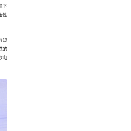
撞下
全性
内短
成的
放电