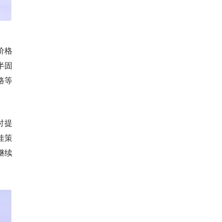
价格
半固
路等
时提
佳策
继续