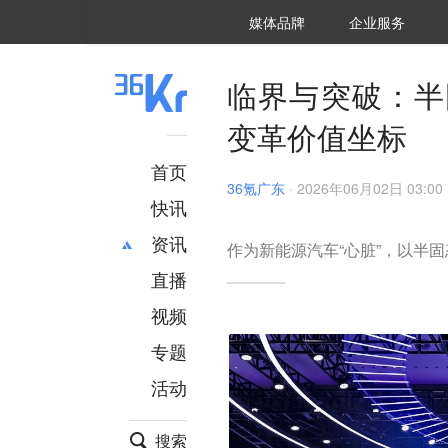
36氪Auto
数字时氪
企业号
未来消费
智能涌现
未来城市
启动Power on
媒体品牌
企业服务
企服点评
36氪出海
36氪研究院
潮生TIDE
36氪企服点评
36Kr研究院
36氪财经
职场bonus
36碳
后浪研究所
36Kr创新咨询
暗涌Waves
硬氪
氪睿研究院
临界与突破：半
变革价值坐标
首页
36氪广东
·
2026年06月02日 03:00
快讯
资讯
作为新能源汽车“心脏”，以半
直播
最新
推荐
创投
财经
视频
汽车
AI
专题
科技
项目推荐
活动
专精特新
安徽
搜索