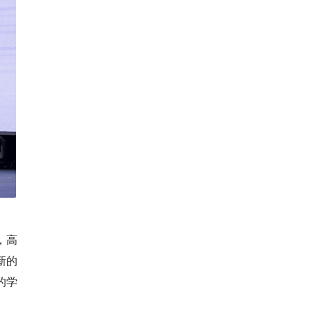
，高
新的
的学