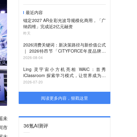
最近内容
锚定2027 AR全彩光波导规模化商用，「广
纳四维」完成近2亿元融资
昨天
2026消费关键词：新决策路径与新价值公式
｜ 2026特昂节「CITYFORCE年度品牌」
征集启动
2026-08-04
Ling 灵宇宙小方机亮相 WAIC：首秀
iClassroom 探索学习模式，让世界成为课
堂
2026-07-20
阅读更多内容，狠戳这里
届未
36氪AI测评
圳市
届大