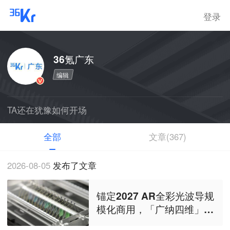
登录
36氪广东
编辑
TA还在犹豫如何开场
全部
文章(367)
2026-08-05
发布了文章
锚定2027 AR全彩光波导规
模化商用，「广纳四维」完
成近2亿元融资