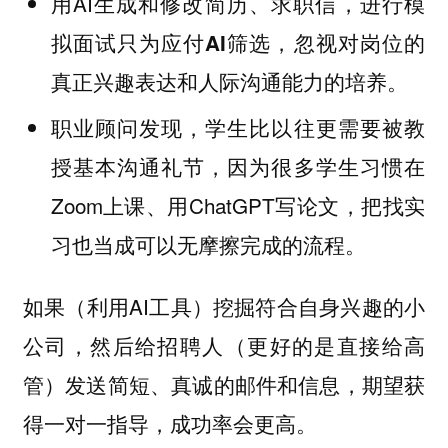
用AI生成和修改简历、求职信，进行模
拟面试只为
，忽视对岗位的
应付AI筛选
真正兴趣表达和人际沟通能力的培养。
职业顾问发现，学生比以往更需要被教
授
，因为很多学生习惯在
基本沟通礼节
Zoom上课、用ChatGPT写论文，把找实
习也当成可以无摩擦完成的流程。
如果（利用AI工具）
挖掘符合自身兴趣的小
，然后给招聘人（更好的是直接给高
公司
管）发送
邮件和信息，期望获
简短、真诚的
得
，成功率会更高。
一对一指导