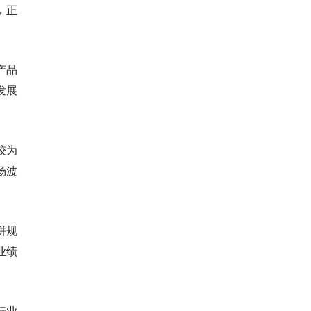
，正
产品
发展
较为
场波
拼规
业绩
行业