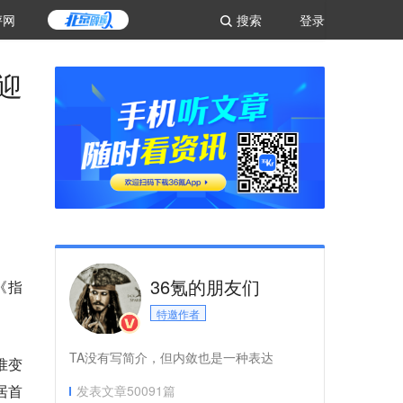
评网
搜索
登录
迎
36氪的朋友们
《指
特邀作者
TA没有写简介，但内敛也是一种表达
准变
居首
发表文章
50091
篇