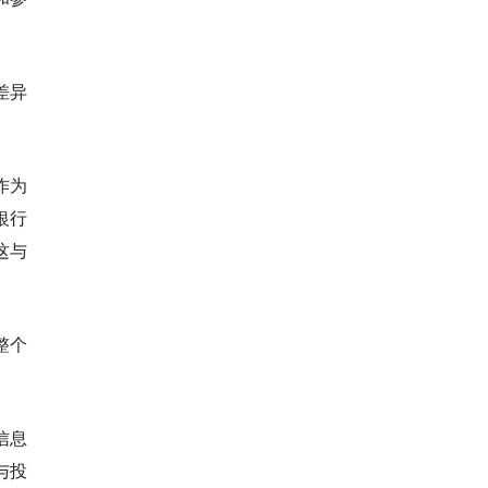
差异
作为
银行
这与
整个
信息
与投