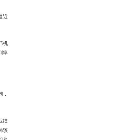
逼近
部机
利率
潮，
业绩
局较
和参