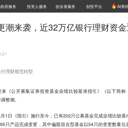
创投发布
项目推荐
核心服务
LP源计划
政府服务
投资人服务
创业者服务
创投平台
AI测
36氪Pro
VClub
VClub投资机构库
创投氪堂
城市之窗
投资机构职位推介
企业入驻
投资人认证
更潮来袭，近32万亿银行理财资金
:27
银行理财规范转型
迎来《公开募集证券投资基金业绩比较基准指引》（以下简称
准调整潮。
自3月1日《指引》施行至今，已有202只公募基金完成业绩比较基
195只产品完成变更，其中偏股混合型基金以54只的变更数量位