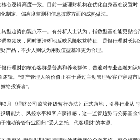
的核心逻辑高度一致。目前一些理财机构在优化自身基准设置时
细化制定、偏离度监测和信息披露方面的成熟做法。
准转型趋势的观点不一。有分析人士认为，指数型基准能更贴合
少调整频次，同时更清晰地反映风险收益特征，是银行理财长期
理财产品，不少人则认为用数值型基准更为合理。
于银行理财的核心客群是普惠和养老群体，普遍对专业金融知识
算逻辑。“资产管理人的价值正在于通过主动管理帮客户穿越市
嫁给投资者”。
6年3月《理财公司监管评级暂行办法》正式落地，引导行业从 “
重点考核投研能力、风控水平和客户获得感，这一监管趋势与公募基金
于推动资管行业回归 “受人之托、代客理财”的本源。
基准调整的持续推进和银行理财信披新规的全面实施，整个资管