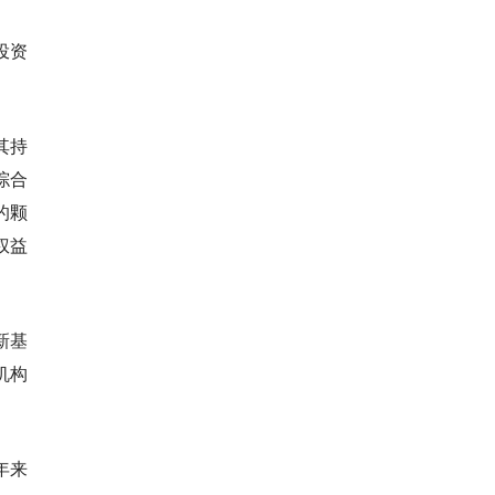
投资
其持
综合
的颗
权益
。
新基
机构
年来