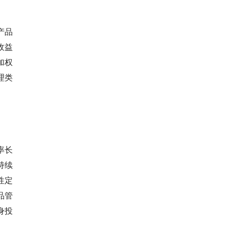
产品
收益
加权
理类
。
率长
持续
性定
品管
身投