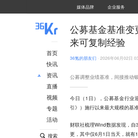
36氪Auto
数字时氪
企业号
未来消费
智能涌现
未来城市
启动Power on
媒体品牌
企业服务
企服点评
36氪出海
36氪研究院
潮生TIDE
36氪企服点评
36Kr研究院
36氪财经
职场bonus
36碳
后浪研究所
36Kr创新咨询
暗涌Waves
硬氪
氪睿研究院
公募基金基准变
来可复制经验
首页
36氪的朋友们
·
2026年06月02日 03
快讯
资讯
公募调整业绩基准，间接推动
直播
最新
推荐
创投
财经
视频
今日（1日），公募基金行业
汽车
AI
引》）施行以来最大规模的基
专题
科技
项目推荐
活动
专精特新
安徽
财联社梳理Wind数据发现，
更，其中仅6月1日当天，就有
搜索