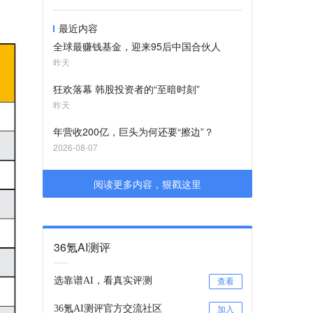
最近内容
全球最赚钱基金，迎来95后中国合伙人
昨天
狂欢落幕 韩股投资者的“至暗时刻”
昨天
年营收200亿，巨头为何还要“擦边”？
2026-08-07
阅读更多内容，狠戳这里
36氪AI测评
选靠谱AI，看真实评测
查看
36氪AI测评官方交流社区
加入