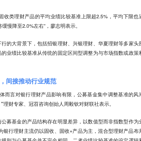
固收类理财产品的平均业绩比较基准上限超2.5%，平均下限也
将缓慢降至2.0%左右”，廖志明表示。
下行的大背景下，包括招银理财、兴银理财、华夏理财等多家头
品的业绩比较基准从传统的固定区间型调整为与市场指数或政策
，间接推动行业规范
整体而言对银行理财产品影响有限，公募基金集中调整基准的风
”理财专家、冠苕咨询创始人周毅钦对财联社表示。
与公募基金的产品结构存在明显差异，以数值型而非指数型作为
为银行理财主流仍以固收、固收+产品为主，混合型理财产品布
作规则与公募基金并不完全相同，二者业绩比较基准的设定逻辑