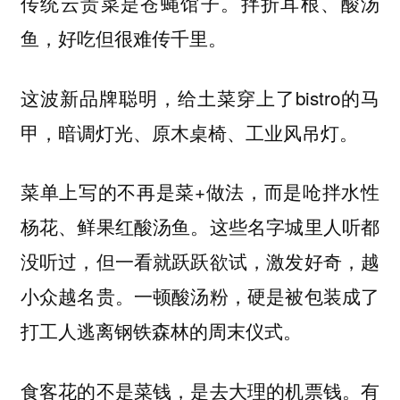
传统云贵菜是苍蝇馆子。拌折耳根、酸汤
鱼，好吃但很难传千里。
这波新品牌聪明，给土菜穿上了bistro的马
甲，暗调灯光、原木桌椅、工业风吊灯。
菜单上写的不再是菜+做法，而是呛拌水性
杨花、鲜果红酸汤鱼。这些名字城里人听都
没听过，但一看就跃跃欲试，激发好奇，越
小众越名贵。一顿酸汤粉，硬是被包装成了
打工人逃离钢铁森林的周末仪式。
食客花的不是菜钱，是去大理的机票钱。有