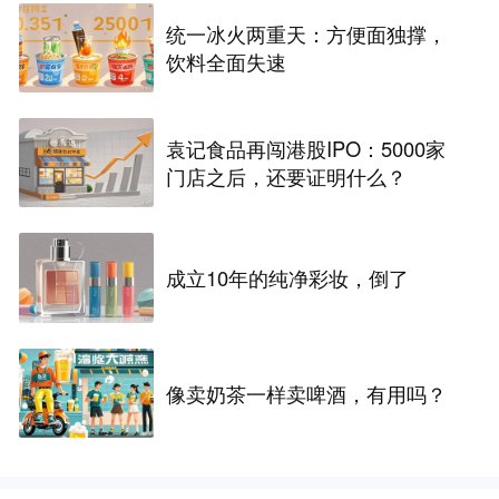
统一冰火两重天：方便面独撑，
饮料全面失速
袁记食品再闯港股IPO：5000家
门店之后，还要证明什么？
成立10年的纯净彩妆，倒了
像卖奶茶一样卖啤酒，有用吗？