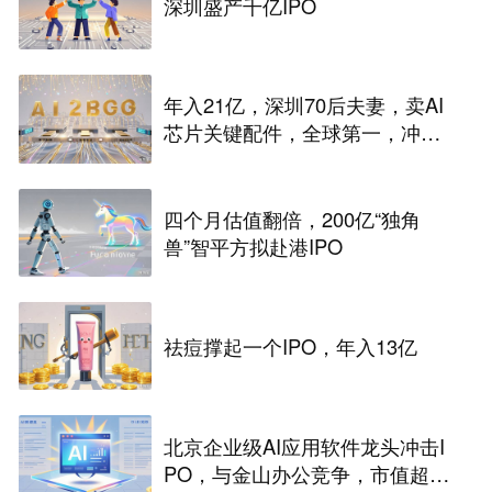
深圳盛产千亿IPO
年入21亿，深圳70后夫妻，卖AI
芯片关键配件，全球第一，冲刺
港股IPO
四个月估值翻倍，200亿“独角
兽”智平方拟赴港IPO
祛痘撑起一个IPO，年入13亿
北京企业级AI应用软件龙头冲击I
PO，与金山办公竞争，市值超33