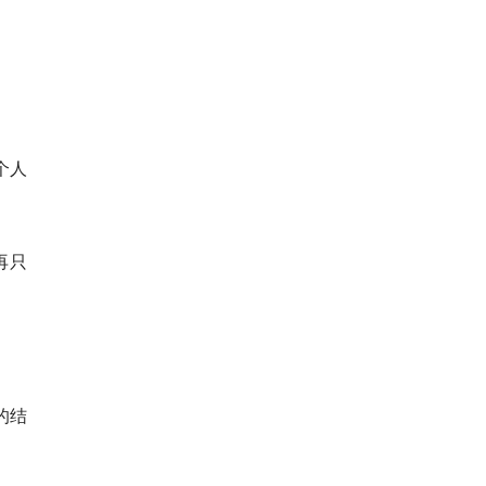
个人
再只
的结