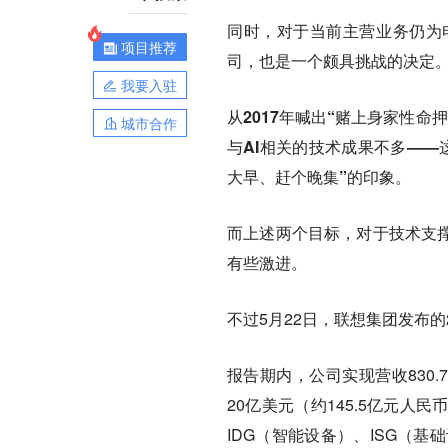
同时，对于当前主营业务仍为
项目推荐
司，也是一个颇具挑战的决定
我要入驻
从2017年喊出“赌上身家性命
城市合作
与AI相关的技术成果不多——
大早、赶个晚集”的印象。
而上述两个目标，对于技术支撑
有些激进。
不过5月22日，联想集团发布的
报告期内，公司实现营收830.
20亿美元（约145.5亿元
IDG（智能设备）、ISG（