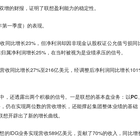
净利双增的财报，证明了联想盈利能力的稳定性。
6年第一季度）的表现。
联想营收同比增长23%，但净利润却因非现金认股权证公允值亏损同
后归属净利润增长25%，在当时被视为是业绩承压的信号。
联想营收同比增长27%至216亿美元，经调整后净利润同比增长101
的财报中，还透露出两个积极的信号。一是联想的基本盘业务：以PC
务，仍在实现两位数的营收增长，还能撑起集团整体业绩的基础
联想开辟出了新的增长曲线。
，联想的IDG业务实现营收589亿美元，贡献了70%的收入，同比增