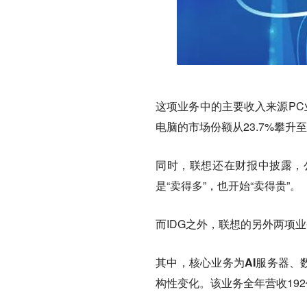
这项业务中的主要收入来源PC
电脑的市场份额从23.7%攀升至
同时，联想还在财报中披露，公
是“卖得多”，也开始“卖得贵”。
而IDG之外，联想的另外两项
其中，核心业务为AI服务器、
构性变化。
该业务全年营收19