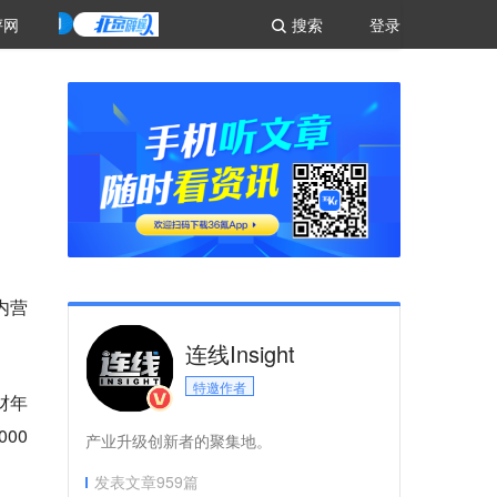
评网
搜索
登录
内营
连线Insight
特邀作者
财年
00
产业升级创新者的聚集地。
发表文章
959
篇