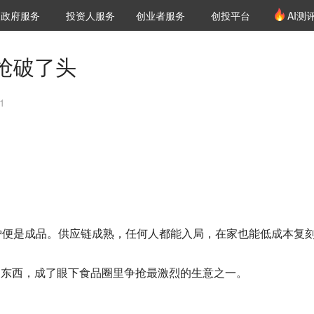
创投发布
项目推荐
核心服务
LP源计划
政府服务
投资人服务
创业者服务
创投平台
AI测
36氪Pro
VClub
VClub投资机构库
创投氪堂
城市之窗
投资机构职位推介
企业入驻
投资人认证
抢破了头
1
炉便是成品。供应链成熟，任何人都能入局，在家也能低成本复
的东西，成了眼下食品圈里争抢最激烈的生意之一。