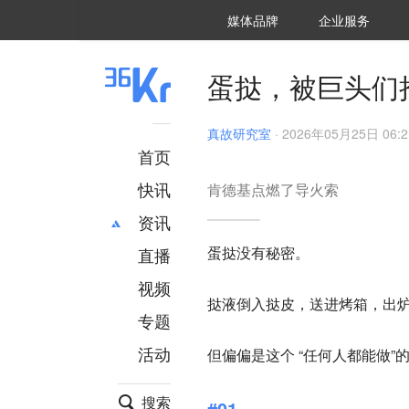
36氪Auto
数字时氪
企业号
未来消费
智能涌现
未来城市
启动Power on
媒体品牌
企业服务
企服点评
36氪出海
36氪研究院
潮生TIDE
36氪企服点评
36Kr研究院
36氪财经
职场bonus
36碳
后浪研究所
36Kr创新咨询
暗涌Waves
硬氪
氪睿研究院
蛋挞，被巨头们
真故研究室
·
2026年05月25日 06:2
首页
快讯
肯德基点燃了导火索
资讯
蛋挞没有秘密。
直播
最新
推荐
创投
财经
视频
挞液倒入挞皮，送进烤箱，出
汽车
AI
专题
科技
项目推荐
活动
但偏偏是这个 “
任何人都能做
”
专精特新
安徽
搜索
#01