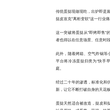
传统蛋挞现做现吃，出炉即是巅
挞皮攻克"离柜变软"这一行业
这一突破将蛋挞从"即烤即售"
者也得以在任意场景、任意时
此外，随着烤箱、空气炸锅等
平台将冷冻蛋挞归类为“快手
庭。
经过二十年的渗透，标准化和
新，让它不断打破自身的天花
蛋挞天然适合被改造，挞皮和