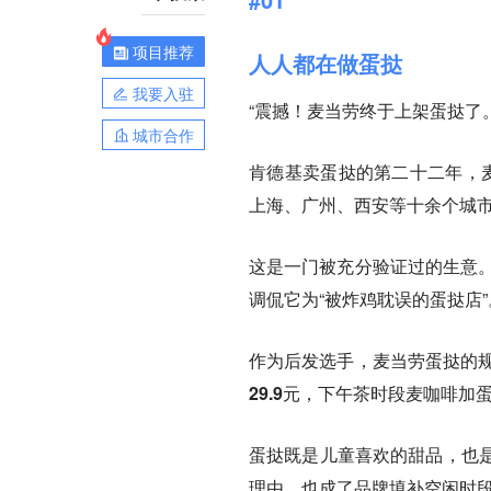
项目推荐
人人都在做蛋挞
我要入驻
“震撼！麦当劳终于上架蛋挞了。
城市合作
肯德基卖蛋挞的第二十二年，
上海、广州、西安等十余个城
这是一门被充分验证过的生意
调侃它为“被炸鸡耽误的蛋挞店”
作为后发选手，麦当劳蛋挞的
29.9元，下午茶时段麦咖啡加蛋
蛋挞既是儿童喜欢的甜品，也
理由，也成了品牌填补空闲时