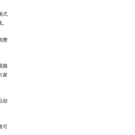
葡式
线。
消费
视频
市家
品创
液可