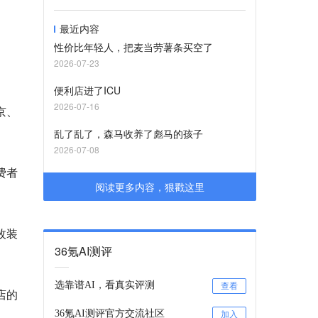
最近内容
性价比年轻人，把麦当劳薯条买空了
2026-07-23
便利店进了ICU
2026-07-16
京、
乱了乱了，森马收养了彪马的孩子
2026-07-08
费者
阅读更多内容，狠戳这里
枚装
36氪AI测评
选靠谱AI，看真实评测
查看
店的
36氪AI测评官方交流社区
加入