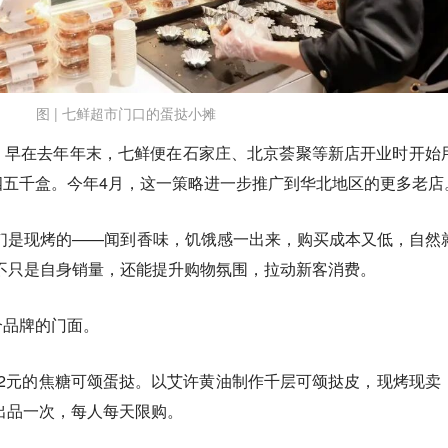
图 | 七鲜超市门口的蛋挞小摊
，早在去年年末，七鲜便在石家庄、北京荟聚等新店开业时开始
四五千盒
。今年4月，这一策略进一步推广到华北地区的更多老店
们是现烤的——闻到香味，饥饿感一出来，购买成本又低，自然
不只是自身销量，还能提升购物氛围，拉动新客消费。
个品牌的门面。
12元的焦糖可颂蛋挞。以艾许黄油制作千层可颂挞皮，现烤现卖
钟出品一次，每人每天限购。