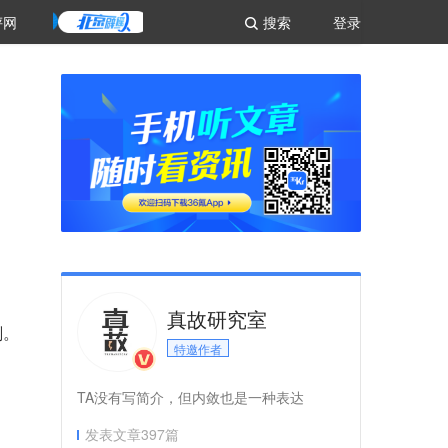
评网
搜索
登录
真故研究室
刻。
特邀作者
TA没有写简介，但内敛也是一种表达
发表文章
397
篇