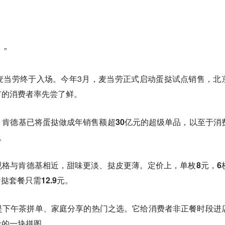
”
麦当劳终于入场。今年3月，麦当劳正式启动蛋挞试点销售，北
市的消费者率先尝了鲜。
。肯德基已将蛋挞做成
年销售额超30亿元
的超级单品，以至于消
。
规格与肯德基相近，甜味更淡、挞皮更薄。
定价上，单枚8元，6
挞套餐只需12.9元。
是下午茶拼单、家庭分享的热门之选。它给消费者非正餐时段进
段的一块拼图。