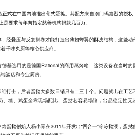
德基正式在中国内地推出葡式蛋挞。其配方来自澳门玛嘉烈的授权
际上是要求每年向指定慈善机构捐款几百万。
酵，经叠压与反复擀卷才能打造出薄如蝉翼的酥皮结构，这些动
站着千味央厨等核心供应商。
德基选用的是德国Rational的商用蒸烤箱，这类设备在当时的
高端酒店和专业厨房。
降维打击，后者蛋挞大多数日销只有二三十个。问题就出在工艺
奶、糖、鸡蛋全靠现场配比、蛋挞芯容易塌陷，出品稳定性无
中焙蛋挞创始人杨小青在2011年开发出“四合一”冷冻挞液，蛋挞