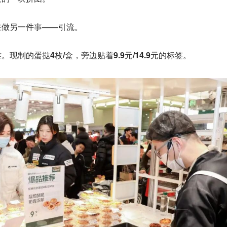
在做另一件事——引流。
现制的蛋挞4枚/盒，旁边贴着9.9元/14.9元的标签。