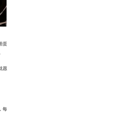
用蛋
。
就愿
，每