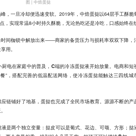
图 | 中焙蛋挞
峰，一旦冷却便迅速变软。2019年，中焙蛋挞以64层手工酥脆
痛点，实现常温8小时持久酥脆，无论热吃还是冷吃，口感始终在
的时间枷锁中解放出来——商家的备货压力与损耗率双双下降，
段享用。
小厨电在家庭中的普及，C端的冷冻蛋挞液开始放量。
电商和短
早餐”，搭配完善的低温配送网络，使冷冻蛋挞能触达三四线城
供应链铺好了地基，蛋挞也完成了全民市场教育。源源不断的产
板。
挞液是两个独立变量：挞皮可以是葡式、花边、可颂、方形；挞