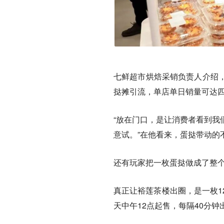
七鲜超市烘焙采销负责人介绍
挞摊引流，单店单日销量可达
“放在门口，是让消费者看到我
意试。”在他看来，蛋挞带动的
还有玩家把一枚蛋挞做成了整
真正让
裕莲茶楼
出圈，是一枚
天中午12点起售，每隔40分