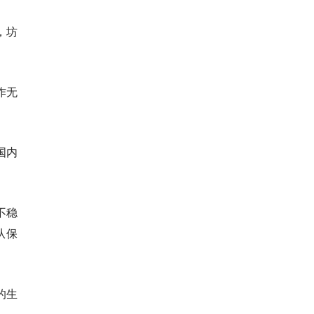
，坊
作无
国内
不稳
从保
的生