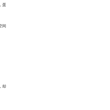
，蛋
空间
，却