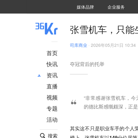
36氪Auto
数字时氪
企业号
未来消费
智能涌现
未来城市
启动Power on
媒体品牌
企业服务
企服点评
36氪出海
36氪研究院
潮生TIDE
36氪企服点评
36Kr研究院
36氪财经
职场bonus
36碳
后浪研究所
36Kr创新咨询
暗涌Waves
硬氪
氪睿研究院
张雪机车，只能
司库商业
·
2026年05月21日 10:34
首页
快讯
夺冠背后的托举
资讯
直播
最新
推荐
创投
财经
视频
“非常感谢张雪机车，今
汽车
AI
的德比斯感慨颇深，正是
专题
科技
项目推荐
活动
专精特新
安徽
其实这不只是职业车手的个人
搜索
榜上，张雪机车以149分位居