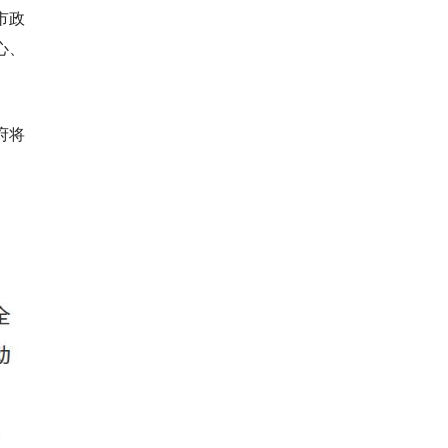
市政
心、
府将