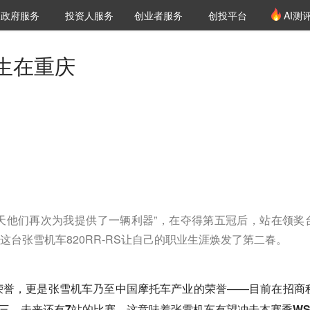
创投发布
项目推荐
核心服务
LP源计划
政府服务
投资人服务
创业者服务
创投平台
AI测
36氪Pro
VClub
VClub投资机构库
创投氪堂
城市之窗
投资机构职位推介
企业入驻
投资人认证
生在重庆
天他们再次为我提供了一辆利器”，在夺得第五冠后，站在领奖
这台张雪机车820RR-RS让自己的职业生涯焕发了第二春。
荣誉，更是张雪机车乃至中国摩托车产业的荣誉——目前在
招商
第三，未来还有7站的比赛，这意味着张雪机车有望冲击本赛季WS