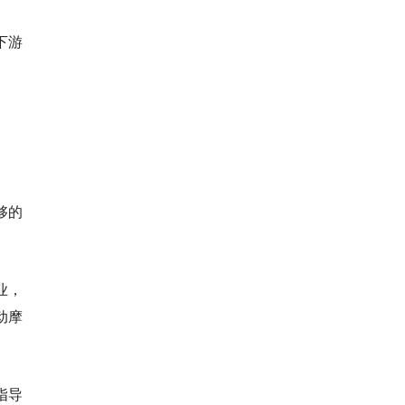
下游
够的
业，
动摩
指导