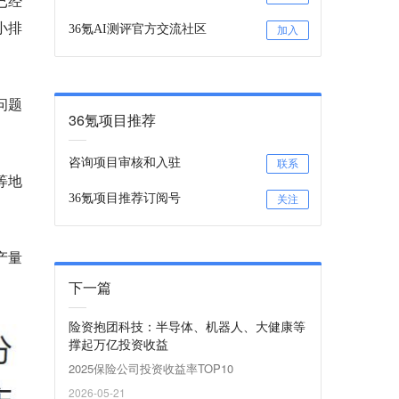
已经
小排
36氪AI测评官方交流社区
加入
问题
36氪项目推荐
咨询项目审核和入驻
联系
等地
36氪项目推荐订阅号
关注
产量
下一篇
险资抱团科技：半导体、机器人、大健康等
撑起万亿投资收益
2025保险公司投资收益率TOP10
2026-05-21