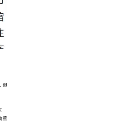
，但
月初，
将重