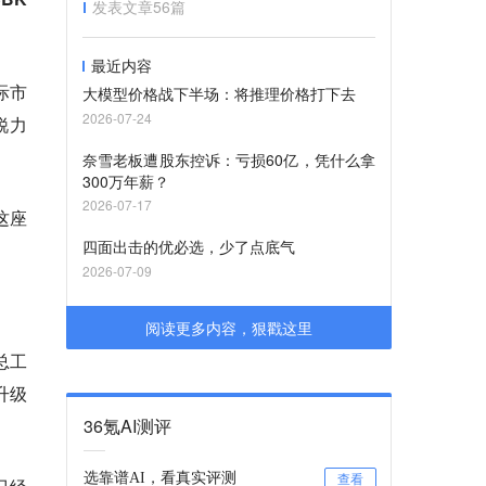
发表文章
56
篇
最近内容
际市
大模型价格战下半场：将推理价格打下去
2026-07-24
锐力
奈雪老板遭股东控诉：亏损60亿，凭什么拿
300万年薪？
2026-07-17
这座
四面出击的优必选，少了点底气
2026-07-09
阅读更多内容，狠戳这里
总工
升级
36氪AI测评
选靠谱AI，看真实评测
查看