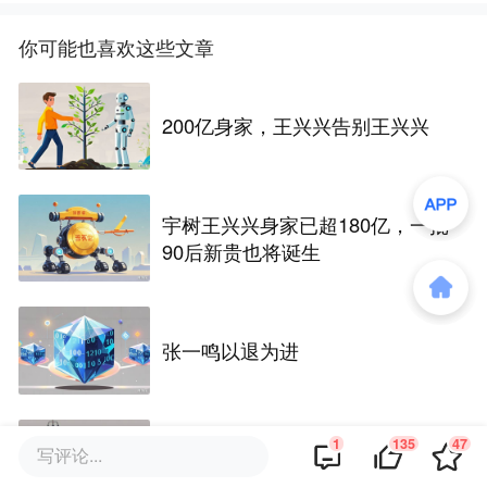
你可能也喜欢这些文章
200亿身家，王兴兴告别王兴兴
宇树王兴兴身家已超180亿，一批
90后新贵也将诞生
张一鸣以退为进
1
135
47
写评论...
这人谁啊？哈萨比斯都让位了