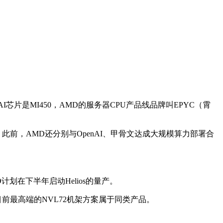
I芯片是MI450，AMD的服务器CPU产品线品牌叫EPYC（霄
。此前，AMD还分别与OpenAI、甲骨文达成大规模算力部署合
计划在下半年启动Helios的量产。
伟达目前最高端的NVL72机架方案属于同类产品。