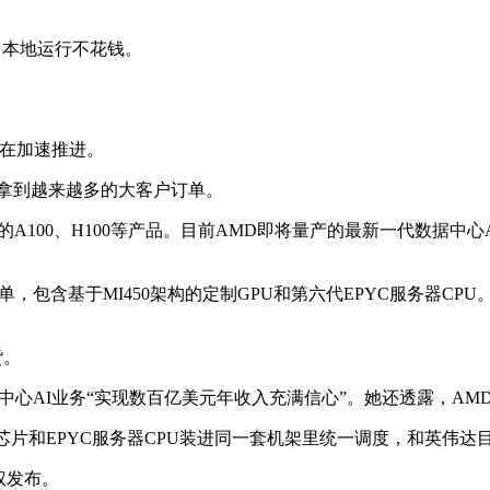
，本地运行不花钱。
也在加速推进。
在拿到越来越多的大客户订单。
达的A100、H100等产品。目前AMD即将量产的最新一代数据中心A
单，包含基于MI450架构的定制GPU和第六代EPYC服务器CPU
货。
据中心AI业务“实现数百亿美元年收入充满信心”。她还透露，AMD
nct AI芯片和EPYC服务器CPU装进同一套机架里统一调度，和英
权发布。