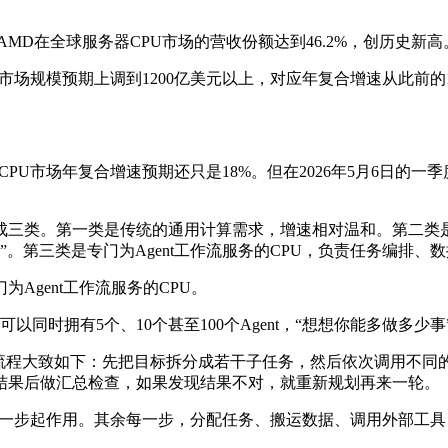
度数据，AMD在全球服务器CPU市场的营收份额达到46.2%，创历史新高
PU市场规模预期上调到1200亿美元以上，对应年复合增速从此前的1
的CPU市场年复合增速预期还只是18%。但在2026年5月6日
成三类。第一类是传统的通用计算需求，增速相对温和。第二类是
点”。第三类是专门为Agent工作流服务的CPU，负责任务编排、
Agent工作流服务的CPU。
同时拥有5个、10个甚至100个Agent，“想想你能多做多少事
行任务的流程大致如下：先把目标拆分成若干子任务，然后依次调用不
结果后做汇总检查，如果发现结果不对，就重新规划再来一轮。
理”这一步起作用。其余每一步，分配任务、搬运数据、调用外部工