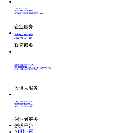
企业号
企服点评
36Kr研究院
36Kr创新咨询
企业服务
核心服务
城市之窗
政府服务
创投发布
LP源计划
VClub
VClub投资机构库
投资机构职位推介
投资人认证
投资人服务
项目推荐
36氪Pro
创投氪堂
企业入驻
创业者服务
创投平台
AI测评网