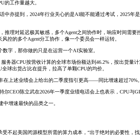
PU的工作量越大。
中亦提到，2024年行业关心的是AI能不能通过考试，2025年
，推理对延迟极其敏感，多个Agent之间协作时，响应时间需要控
风控的多个Agent分工协作，像一个委员会一样运转。
个数字，那你做的只是在运营一个AI实验室。
EPYC（霄龙）服务器CPU按营收计算的全球市场份额达到46.2%，按
PU全球出货占比在提升，拉高了单颗CPU的均价。
苏姿丰在上述业绩会上给出的二季度指引更高——同比增速超过70%。
CEO陈立武在2026年一季度业绩电话会上也表示，CPU与GPU
基建中增速最快的品类之一。
承受不起美国闭源模型所需的算力成本，“出于绝对的必要性，找