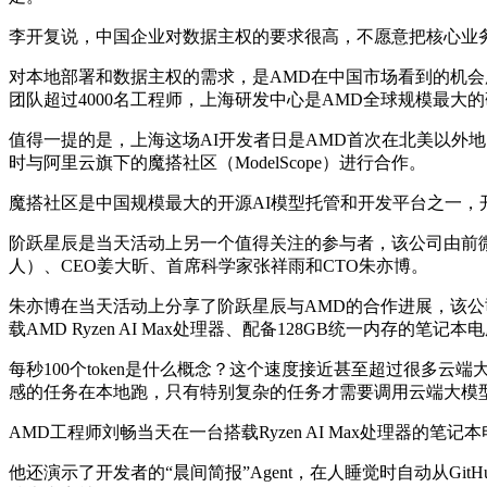
李开复说，中国企业对数据主权的要求很高，不愿意把核心业务
对本地部署和数据主权的需求，是AMD在中国市场看到的机会
团队超过4000名工程师，上海研发中心是AMD全球规模最大
值得一提的是，上海这场AI开发者日是AMD首次在北美以外地
时与阿里云旗下的魔搭社区（ModelScope）进行合作。
魔搭社区是中国规模最大的开源AI模型托管和开发平台之一，开
阶跃星辰是当天活动上另一个值得关注的参与者，该公司由前
人）、CEO姜大昕、首席科学家张祥雨和CTO朱亦博。
朱亦博在当天活动上分享了阶跃星辰与AMD的合作进展，该公司今
载AMD Ryzen AI Max处理器、配备128GB统一内存的笔记
每秒100个token是什么概念？这个速度接近甚至超过很
感的任务在本地跑，只有特别复杂的任务才需要调用云端大模型，
AMD工程师刘畅当天在一台搭载Ryzen AI Max处理器
他还演示了开发者的“晨间简报”Agent，在人睡觉时自动从G