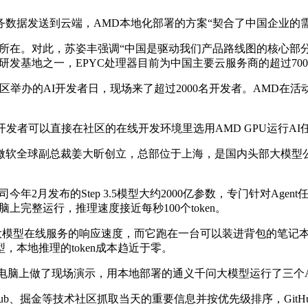
数据发送到云端，AMD本地化部署的方案“契合了中国企业的需
所在。对此，苏姿丰强调“中国是驱动我们产品路线图的核心部分
的研发基地之一，EPYC处理器目前为中国主要云服务商的超过70
区举办的AI开发者日，现场来了超过2000名开发者。AMD在活
发者可以直接在社区的在线开发环境里选用AMD GPU运行A
微软全球副总裁姜大昕创立，总部位于上海，是国内头部大模型
年2月发布的Step 3.5模型大约2000亿参数，专门针对Ag
本电脑上完整运行，推理速度接近每秒100个token。
多云端大模型在线服务的响应速度，而它跑在一台可以装进背包的笔
本地推理的token成本趋近于零。
的笔记本电脑上做了现场演示，用本地部署的通义千问大模型运行了三
itHub、掘金等技术社区抓取当天的重要信息并按优先级排序，Gi