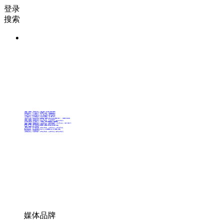
登录
搜索
36氪Auto
数字时氪
未来消费
智能涌现
未来城市
启动Power on
36氪出海
36氪研究院
潮生TIDE
36氪企服点评
36氪财经
职场bonus
36碳
后浪研究所
暗涌Waves
硬氪
氪睿研究院
媒体品牌