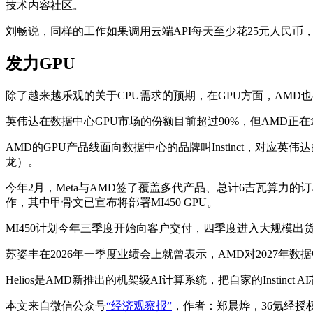
技术内容社区。
刘畅说，同样的工作如果调用云端API每天至少花25元人民币
发力GPU
除了越来越乐观的关于CPU需求的预期，在GPU方面，AMD
英伟达在数据中心GPU市场的份额目前超过90%，但AMD正
AMD的GPU产品线面向数据中心的品牌叫Instinct，对应英伟
龙）。
今年2月，Meta与AMD签了覆盖多代产品、总计6吉瓦算力的订
作，其中甲骨文已宣布将部署MI450 GPU。
MI450计划今年三季度开始向客户交付，四季度进入大规模出
苏姿丰在2026年一季度业绩会上就曾表示，AMD对2027年数
Helios是AMD新推出的机架级AI计算系统，把自家的Insti
本文来自微信公众号
“经济观察报”
，作者：郑晨烨，36氪经授