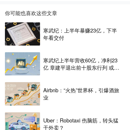
你可能也喜欢这些文章
寒武纪：上半年暴赚23亿，下半
年看交付
寒武纪上半年营收60亿，净利23
亿 章建平退出前十股东行列 或套
现百亿
Airbnb：“火热”世界杯，引爆酒旅
业
Uber：Robotaxi 伤脑筋，转头猛
干外卖？