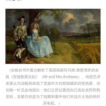
（伯格在书中重点解析了英国画家托马斯·庚斯博罗的名
画《安德鲁斯夫妇》（Mr and Mrs Andrews）。传统艺术
史家认为这幅画表现了贵族对大自然细腻的诗意热爱。但
伯格一针见血地指出：他们之所以要把自己画在农田和风
景前，首要目的是为了炫耀和重申他们对这片土地的绝对
所有权。）