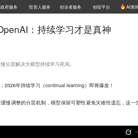
创投发布
项目推荐
核心服务
LP源计划
政府服务
投资人服务
创业者服务
创投平台
AI测
36氪Pro
VClub
VClub投资机构库
创投氪堂
城市之窗
投资机构职位推介
企业入驻
投资人认证
penAI：持续学习才是真神
快慢分层解决大模型持续学习死局。
，2026年持续学习（continual learning）即将爆发！
重缓慢调整的分层机制，模型保留可塑性避免灾难性遗忘，这一