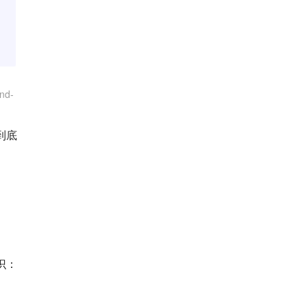
nd-
到底
识：