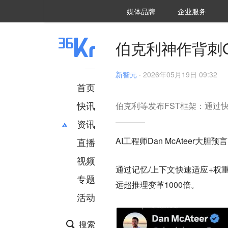
36氪Auto
数字时氪
企业号
未来消费
智能涌现
未来城市
启动Power on
媒体品牌
企业服务
企服点评
36氪出海
36氪研究院
潮生TIDE
36氪企服点评
36Kr研究院
36氪财经
职场bonus
36碳
后浪研究所
36Kr创新咨询
暗涌Waves
硬氪
氪睿研究院
伯克利神作背刺O
新智元
·
2026年05月19日 09:32
首页
快讯
伯克利等发布FST框架：通过
资讯
AI工程师Dan McAteer大胆预言
直播
最新
推荐
创投
财经
视频
通过记忆/上下文快速适应+权
汽车
AI
专题
远超推理变革1000倍。
科技
项目推荐
活动
专精特新
安徽
搜索