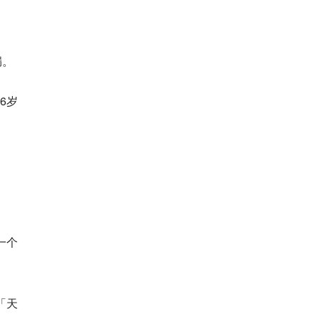
漏。
6岁
一个
「天