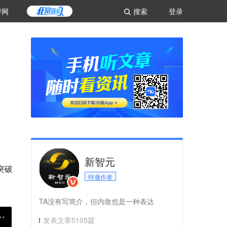
评网
搜索
登录
新智元
突破
特邀作者
TA没有写简介，但内敛也是一种表达
发表文章
5105
篇