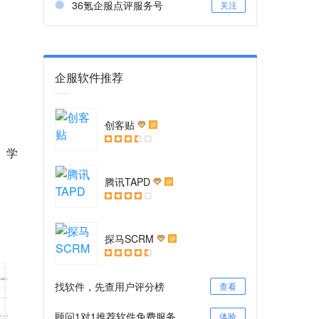
36氪企服点评服务号
关注
企服软件推荐
创客贴
评
。学
腾讯TAPD
评
探马SCRM
评
找软件，先查用户评分榜
查看
顾问1对1推荐软件免费服务
体验