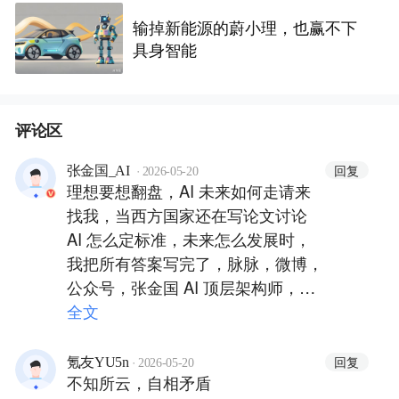
输掉新能源的蔚小理，也赢不下
具身智能
评论区
·
回复
张金国_AI
2026-05-20
理想要想翻盘，AI 未来如何走请来
找我，当西方国家还在写论文讨论
AI 怎么定标准，未来怎么发展时，
我把所有答案写完了，脉脉，微博，
公众号，张金国 AI 顶层架构师，国
家著作权确权，中国信通院评审等等
全文
·
回复
氪友YU5n
2026-05-20
不知所云，自相矛盾