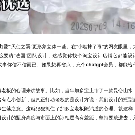
由爱”“天使之翼”更形象立体一些。在“小嘴抹了毒”的网友眼里，
么要请“法国”团队设计，这感觉你找个淘宝设计店铺它都能设
故事你信不信而已。如果想再省点，充个
chatgpt
会员，都能给
解老板的心理来讲故事。比如，当年加多宝上市了一款昆仑山水
略有点小创新，但真正打动老板的是设计方说：我们设计的瓶型
步生莲之意。这就狠狠抓住了加多宝老板陈鸿道的心理。就这样
司设计的瓶身高度与市面上的冰柜层高有差距，坚持要放进去，