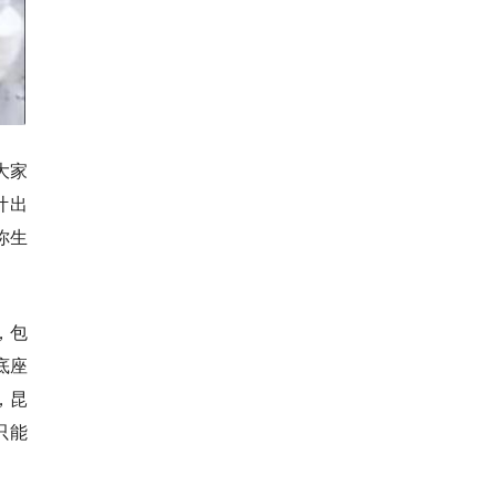
大家
计出
你生
，包
底座
，昆
只能