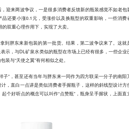
后，迎来两波争议，一是很多消费者反馈新的瓶装感觉不如老包
品还要小涨0.1元，受涨价以及换瓶型的双重影响，一些消费
用的双重心理作用下，实现了大卖。
，拿到胖东来新包装的第一批货。结果，第二波争议来了。这就
表示，与DL矿泉水类似的瓶型在市场上已经有很多，一些企业
包装与“天使之翼”有何相似之处。
样子”，甚至还有当年与胖东来一同作为四方联采一分子的南阳
设计，直白一点讲是类似消费者手握瓶子，这样的斜线型设计方
起个好听点的概念可以叫作“点赞瓶”，瓶身呈手握状，上面直