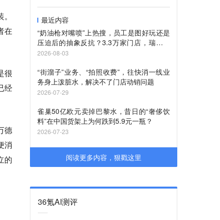
装。
最近内容
者在
“奶油枪对嘴喷”上热搜，员工是图好玩还是
压迫后的抽象反抗？3.3万家门店，瑞幸还
管得过来吗？
2026-08-03
“街溜子”业务、“拍照收费”，往快消一线业
是很
务身上泼脏水，解决不了门店动销问题
已经
2026-07-29
雀巢50亿欧元卖掉巴黎水，昔日的“奢侈饮
料”在中国货架上为何跌到5.9元一瓶？
万德
2026-07-23
便消
阅读更多内容，狠戳这里
立的
36氪AI测评