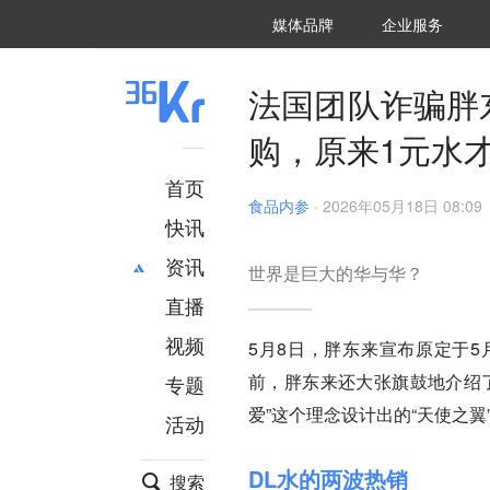
36氪Auto
数字时氪
企业号
未来消费
智能涌现
未来城市
启动Power on
媒体品牌
企业服务
企服点评
36氪出海
36氪研究院
潮生TIDE
36氪企服点评
36Kr研究院
36氪财经
职场bonus
36碳
后浪研究所
36Kr创新咨询
暗涌Waves
硬氪
氪睿研究院
法国团队诈骗胖
购，原来1元水
首页
食品内参
·
2026年05月18日 08:09
快讯
资讯
世界是巨大的华与华？
直播
最新
推荐
创投
财经
视频
5月8日，胖东来宣布原定于5
汽车
AI
前，胖东来还大张旗鼓地介绍
专题
科技
项目推荐
爱”这个理念设计出的“天使之翼
活动
专精特新
安徽
DL水的两波热销
搜索