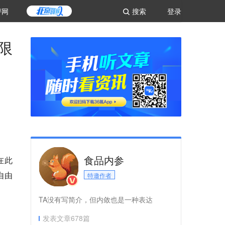
评网
搜索
登录
限
食品内参
在此
自由
特邀作者
TA没有写简介，但内敛也是一种表达
发表文章
678
篇