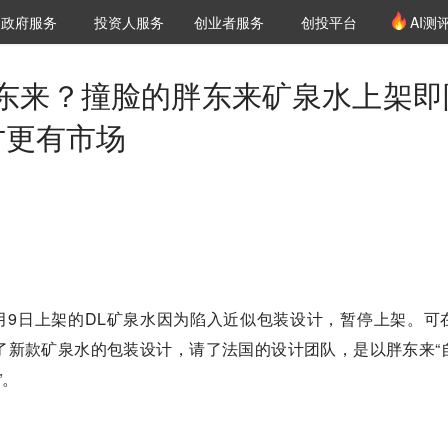
创投发布
项目推荐
核心服务
LP源计划
政府服务
投资人服务
创业者服务
创投平台
AI测
36氪Pro
VClub
VClub投资机构库
创投氪堂
城市之窗
投资机构职位推介
企业入驻
投资人认证
东来？撞脸的胖东来矿泉水上架即
才更有市场
月9日上架的DL矿泉水因为陷入近似包装设计，暂停上架。可
了新款矿泉水的包装设计，请了法国的设计团队，是以胖东来“
”。