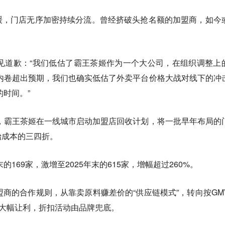
缓，门店无序加密持续分流。曾经挤破头抢名额的加盟商，如今
。
见道歉：“我们低估了霸王茶姬作为一个大公司，在组织调整上
场内卷超出预期，我们也确实低估了外卖平台价格大战对线下的冲
的时间。”
中，霸王茶姬在一线城市启动加盟店回收计划，将一批早年布局的
始成本的三四折。
的169家，激增至2025年末的615家，增幅超过260%。
盟商的合作规则，从靠卖原料赚差价的“供应链模式”，转向按GM
料大幅让利，折扣活动由品牌兜底。