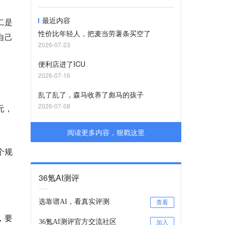
最近内容
二是
性价比年轻人，把麦当劳薯条买空了
自己
2026-07-23
便利店进了ICU
2026-07-16
乱了乱了，森马收养了彪马的孩子
2026-07-08
元，
阅读更多内容，狠戳这里
个规
36氪AI测评
选靠谱AI，看真实评测
查看
，要
36氪AI测评官方交流社区
加入