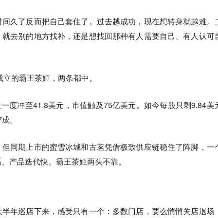
时间久了反而把自己套住了。过去越成功，现在想转身就越难。
，就去别的地方找补，还是想找回那种有人需要自己、有人认可
年成立的霸王茶姬，两条都中。
盘一度冲至41.8美元，市值触及75亿美元。如今每股只剩9.84美
7成。
，但同期上市的蜜雪冰城和古茗凭借极致供应链稳住了阵脚，一
高、产品迭代快。霸王茶姬两头不靠。
大半年巡店下来，感受只有一个：
多数门店，要么悄悄关店退场