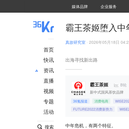
36氪Auto
数字时氪
企业号
未来消费
智能涌现
未来城市
启动Power on
媒体品牌
企业服务
企服点评
36氪出海
36氪研究院
潮生TIDE
36氪企服点评
36Kr研究院
36氪财经
职场bonus
36碳
后浪研究所
36Kr创新咨询
暗涌Waves
硬氪
氪睿研究院
霸王茶姬堕入中
真故研究室
·
2026年05月18日 04:2
首页
快讯
出海寻找新出路
资讯
直播
最新
推荐
B轮
霸王茶姬
创投
财经
视频
新中式国风茶饮品牌
汽车
AI
专题
36氪报道
消费电商
WISE2
科技
项目推荐
FUTURE2022消费新势力
WIS
活动
专精特新
安徽
中年危机，有两个特征。
搜索