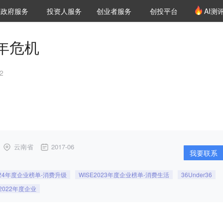
创投发布
项目推荐
核心服务
LP源计划
政府服务
投资人服务
创业者服务
创投平台
AI测
36氪Pro
VClub
VClub投资机构库
创投氪堂
城市之窗
投资机构职位推介
企业入驻
投资人认证
年危机
2
云南省
2017-06
我要联系
024年度企业榜单-消费升级
WISE2023年度企业榜单-消费生活
36Under36
E2022年度企业