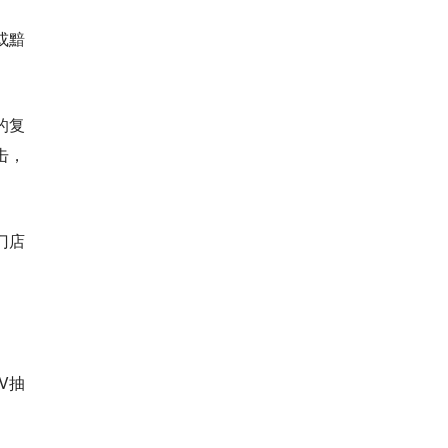
或黯
的复
击，
门店
V抽