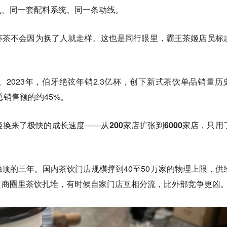
机、同一套配料系统、同一条动线。
杯茶不会因为换了人就走样。这也是同行眼里，霸王茶姬店员标
2023年，伯牙绝弦年销2.3亿杯，创下新式茶饮单品销量历
总销售额的约45%。
姬换来了极快的成长速度——
从200家店扩张到6000家店，只用
顶的三年。国内茶饮门店规模撑到40至50万家的物理上限，供
。商圈里茶饮扎堆，有时候自家门店互相分流，比外部竞争更凶