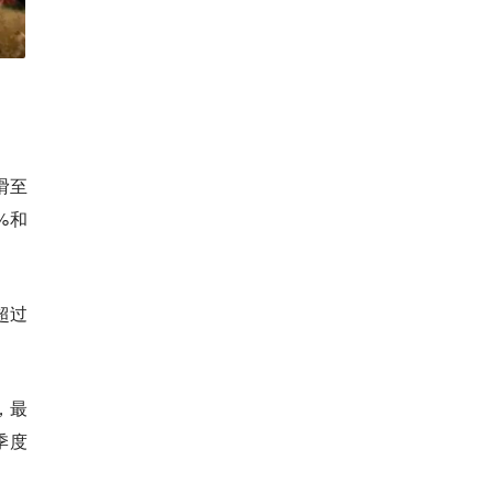
滑至
%和
超过
，最
季度