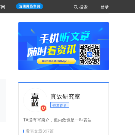
评网
搜索
登录
真故研究室
特邀作者
TA没有写简介，但内敛也是一种表达
发表文章
397
篇