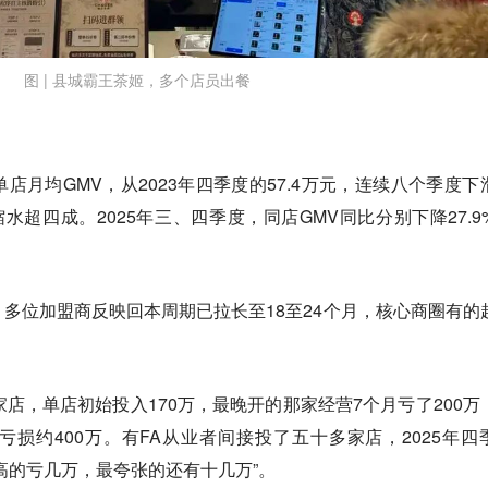
图 | 县城霸王茶姬，多个店员出餐
店月均GMV，从2023年四季度的57.4万元，连续八个季度下
，缩水超四成。2025年三、四季度，同店GMV同比分别下降27.9
多位加盟商反映回本周期已拉长至18至24个月，核心商圈有的
家店，单店初始投入170万，最晚开的那家经营7个月亏了200万
损约400万。有FA从业者间接投了五十多家店，2025年四
高的亏几万，最夸张的还有十几万”。