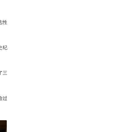
志性
史纪
了三
给过
。