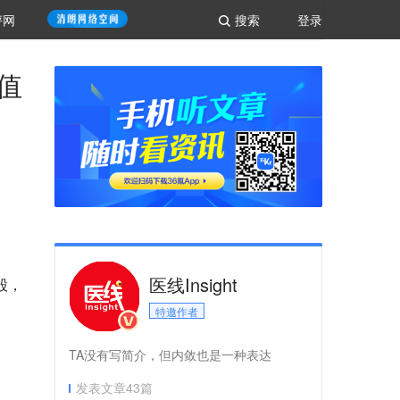
评网
搜索
登录
值
医线Insight
股，
特邀作者
TA没有写简介，但内敛也是一种表达
发表文章
43
篇