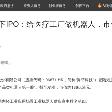
创投发布
项目推荐
核心服务
LP源计划
政府服务
投资人服务
创业者服务
创投平台
AI测
36氪Pro
VClub
VClub投资机构库
创投氪堂
城市之窗
投资机构职位推介
企业入驻
投资人认证
下IPO：给医疗工厂做机器人，市
1
秘增量。
有限公司（股票代码：06871.HK，简称“翼菲科技”）登陆港
全品类机器人第一股”。截至发稿，市值约136亿港元。
在国内轻工业应用场景工业机器人供应商中排名第四。