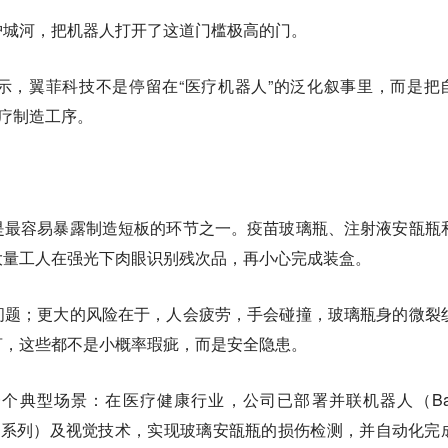
护城河，把机器人打开了这道门槛极高的门。
示，翼菲科技不是停留在“医疗机器人”的泛化叙事里，而是把
医疗制造工序。
。
是最容易暴露制造短板的环节之一。疫苗玻璃瓶、注射液安瓿瓶
大量工人在强光下肉眼识别残次品，再小心完成装盒。
问题；更大的风险在于，人会疲劳，手会碰撞，玻璃瓶身的微裂
言，这些都不是小概率瑕疵，而是安全隐患。
个典型场景：在医疗健康行业，公司已部署并联机器人（Ba
on系列）及视觉技术，
实现玻璃安瓿瓶的损伤检测，并自动化完