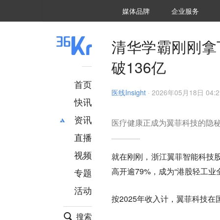
36氪Auto
数字时氪
企业号
未来消费
智能涌现
未来城市
启动Power on
媒体品牌
企业服务
企服点评
36氪出海
36氪研究院
潮生TIDE
36氪企服点评
36Kr研究院
36氪财经
职场bonus
36碳
后浪研究所
36Kr创新咨询
暗涌Waves
硬氪
氪睿研究院
清华学霸刚刚拿
破136亿
首页
医线Insight
·
2026年05月18日 04:2
快讯
资讯
医疗健康正成为翼菲科技的隐
直播
最新
推荐
创投
财经
视频
就在刚刚，浙江翼菲智能科技股份
汽车
AI
高开逾79%，成为“港股轻工业
专题
科技
项目推荐
活动
专精特新
安徽
按2025年收入计，翼菲科技
搜索