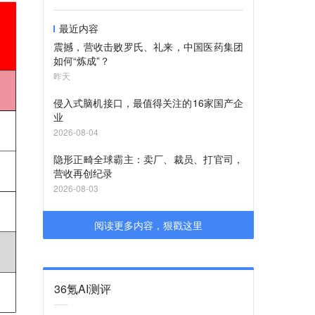
最近内容
震撼，营收击败罗氏、礼来，中国医药集团
如何“炼成”？
昨天
侵入式脑机接口，最值得关注的16家国产企
业
2026-08-04
隐形正畸全球霸主：卖厂、裁员、打官司，
营收再创纪录
2026-08-03
阅读更多内容，狠戳这里
36氪AI测评