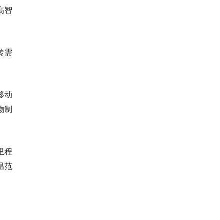
高智
转需
移动
物制
里程
温范