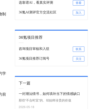
选靠谱AI，看真实评测
查看
36氪AI测评官方交流社区
物制
加入
36氪项目推荐
咨询项目审核和入驻
联系
36氪项目推荐订阅号
关注
的学
下一篇
一封潮汕情书，如何填补当下的情感缺口
的前
那些“不合时宜”的、却始终珍贵的价值
2026-05-18