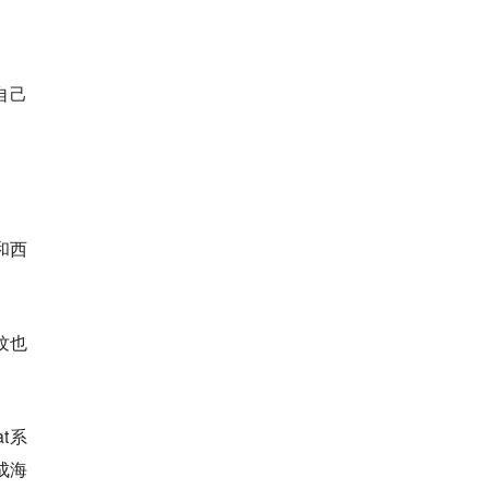
自己
和西
纹也
t系
成海